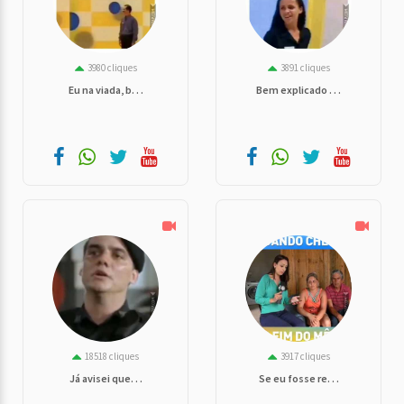
3980 cliques
3891 cliques
Eu na viada, b. . .
Bem explicado . . .
18518 cliques
3917 cliques
Já avisei que. . .
Se eu fosse re. . .