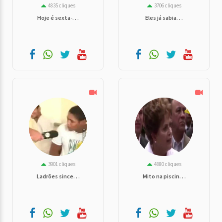
4835 cliques
3706 cliques
Hoje é sexta-. . .
Eles já sabia. . .
3901 cliques
4880 cliques
Ladrões since. . .
Mito na piscin. . .