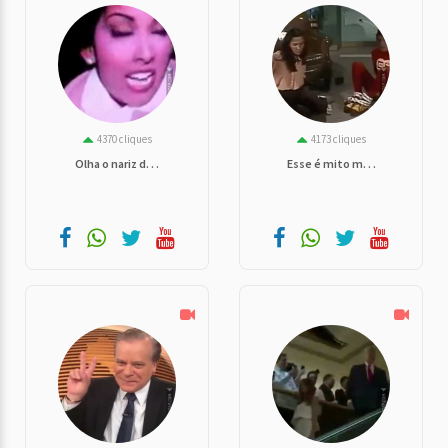
4370 cliques
4173 cliques
Olha o nariz d. . .
Esse é mito m. . .