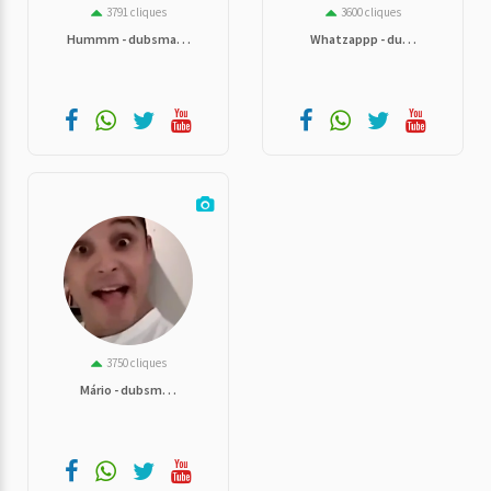
3791 cliques
3600 cliques
Hummm - dubsma. . .
Whatzappp - du. . .
3750 cliques
Mário - dubsm. . .