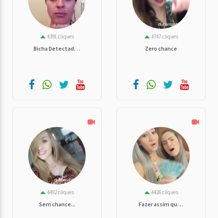
4391 cliques
4747 cliques
Bicha Detectad. . .
Zero chance
4492 cliques
4426 cliques
Sem chance...
Fazer assim qu. . .