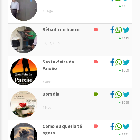
3361
30 Ago
Bêbado no banco
3719
02/07/2015
Sexta-feira da
Paixão
1009
7 Abr
Bom dia
1085
4 Nov
Como eu queria tá
agora
2821