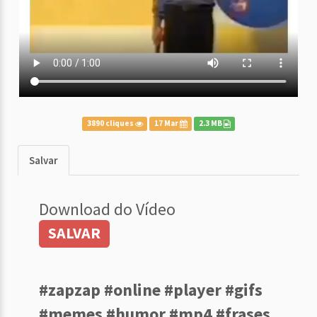
3890 cliques
17 Mar
2.3 MB
Salvar
Download do Vídeo
SALVAR
#zapzap #online #player #gifs
#memes #humor #mp4 #frases