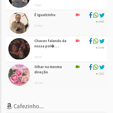
3 Ago
É igualzinho
3483
21 Mar
Chaves falando da
nossa pol�. . .
3346
18 Set
Olhar na mesma
direção
1022
18 Jan
Cafezinho...