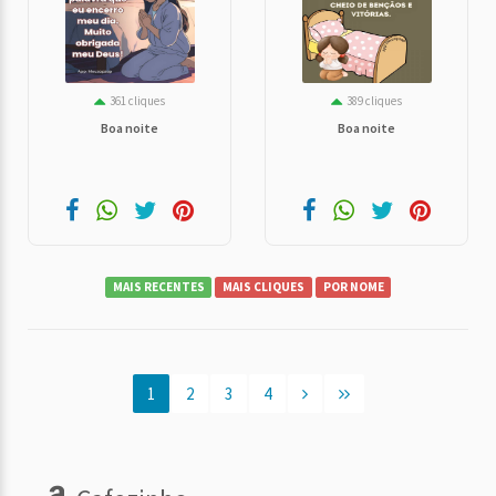
361 cliques
389 cliques
Boa noite
Boa noite
MAIS RECENTES
MAIS CLIQUES
POR NOME
1
2
3
4