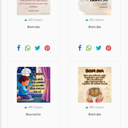
460 cliques
461 cliques
Bom dia
Bom dia
408 cliques
408 cliques
Boa noite
Bom dia