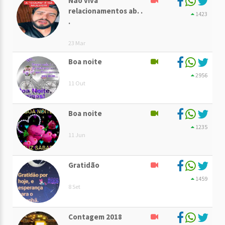
Não viva
relacionamentos ab. .
1423
.
23 Mar
Boa noite
2956
11 Out
Boa noite
1235
11 Jun
Gratidão
1459
8 Set
Contagem 2018