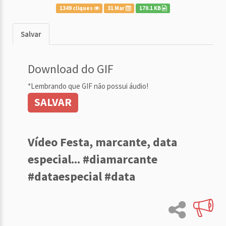
1349 cliques
31 Mar
170.1 KB
Salvar
Download do GIF
*Lembrando que GIF não possui áudio!
SALVAR
Vídeo Festa, marcante, data
especial... #diamarcante
#dataespecial #data