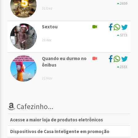
2659
31 Dez
Sextou
5773
26 Abr
Quando eu durmo no
ônibus
2333
21 Nov
Cafezinho...
Acesse a maior loja de produtos eletrônicos
Dispositivos de Casa Inteligente em promoção