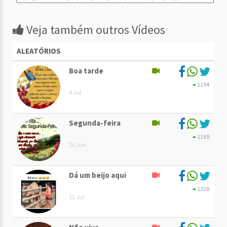
Veja também outros Vídeos
ALEATÓRIOS
Boa tarde
1194
8 Jul
Segunda-feira
1169
20 Jun
Dá um beijo aqui
1328
11 Jul