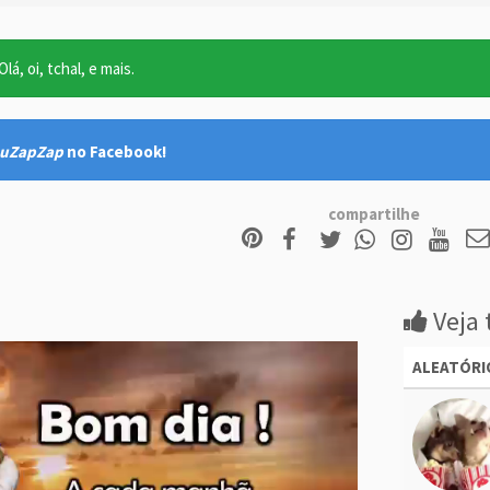
lá, oi, tchal, e mais.
uZapZap
no Facebook!
compartilhe
Veja 
ALEATÓRI