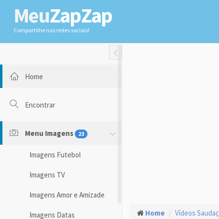
Meu
ZapZap
Compartilhe nas redes sociais!
Toggle Fullwidth
Home
Encontrar
Menu Imagens
23
Imagens Futebol
Imagens TV
Imagens Amor e Amizade
Home
Vídeos Sauda
Imagens Datas