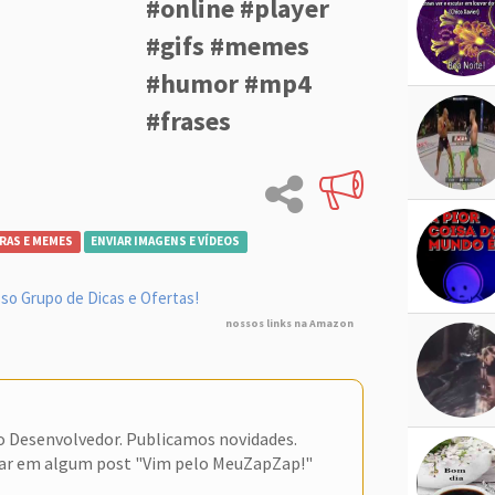
#online #player
#gifs #memes
#humor #mp4
#frases
RAS E MEMES
ENVIAR IMAGENS E VÍDEOS
so Grupo de Dicas e Ofertas!
nossos links na Amazon
do Desenvolvedor. Publicamos novidades.
ar em algum post "Vim pelo MeuZapZap!"