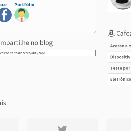
ace
Portfólio
Cafez
mpartilhe no blog
Acesse a m
Dispositi
Teste por
Eletrônico
ais