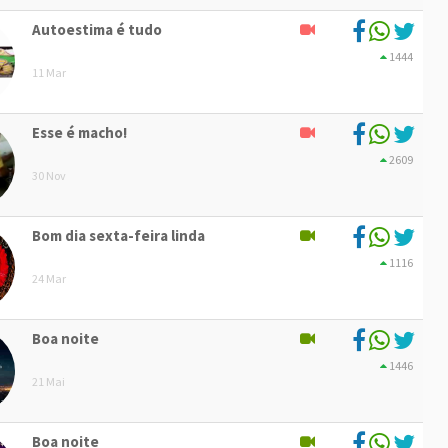
Autoestima é tudo
1444
11 Mar
Esse é macho!
2609
30 Nov
Bom dia sexta-feira linda
1116
24 Mar
Boa noite
1446
21 Mai
Boa noite