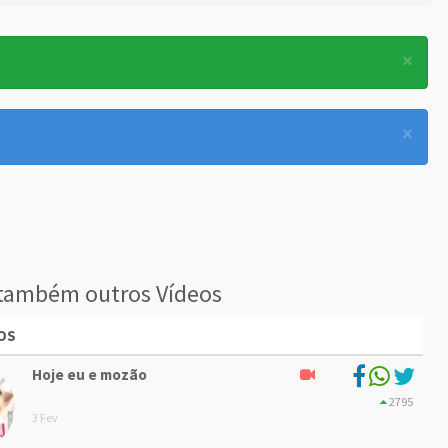
×
×
também outros Vídeos
OS
Hoje eu e mozão
2795
3 Fev