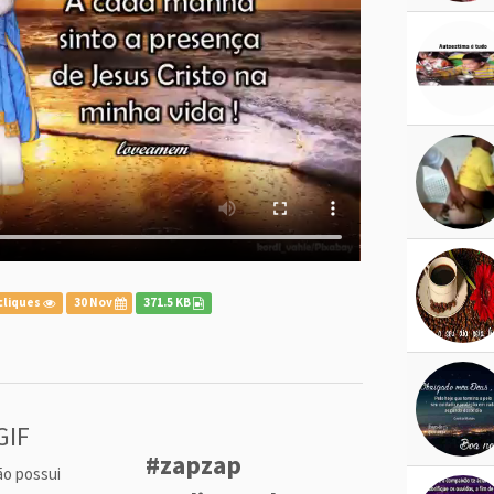
cliques
30 Nov
371.5 KB
GIF
#zapzap
ão possui