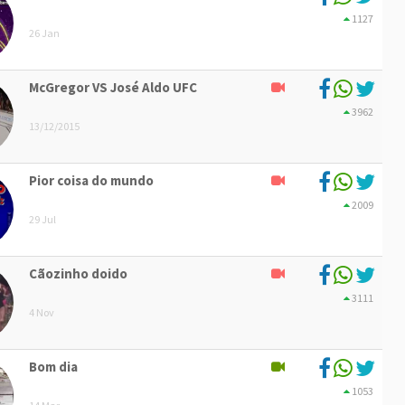
1127
26 Jan
McGregor VS José Aldo UFC
3962
13/12/2015
Pior coisa do mundo
2009
29 Jul
Cãozinho doido
3111
4 Nov
Bom dia
1053