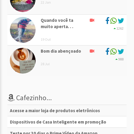
22 Jan
Quando você ta
muito aperta. . .
1262
19 Out
Bom dia abençoado
988
28 Jul
Cafezinho...
Acesse a maior loja de produtos eletrônicos
Dispositivos de Casa Inteligente em promoção
Teste por 30 dias o Prime Vídeo da Amazon