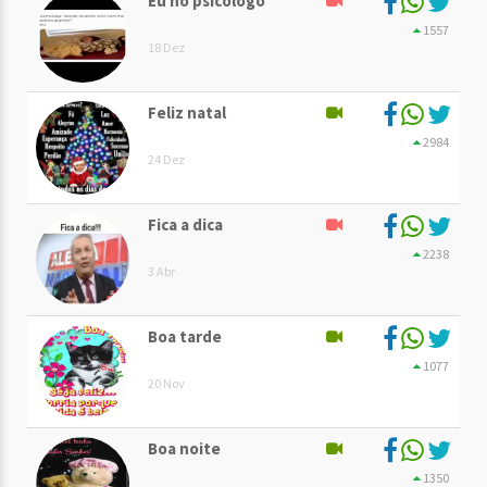
Eu no psicólogo
1557
18 Dez
Feliz natal
2984
24 Dez
Fica a dica
2238
3 Abr
Boa tarde
1077
20 Nov
Boa noite
1350