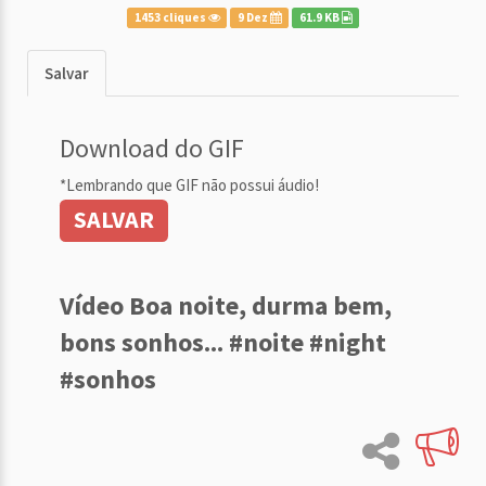
1453 cliques
9 Dez
61.9 KB
Salvar
Download do GIF
*Lembrando que GIF não possui áudio!
SALVAR
Vídeo Boa noite, durma bem,
bons sonhos... #noite #night
#sonhos