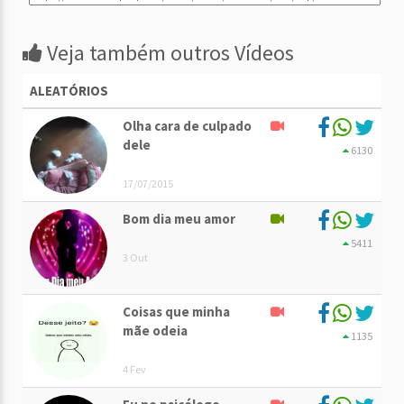
Veja também outros Vídeos
ALEATÓRIOS
Olha cara de culpado
dele
6130
17/07/2015
Bom dia meu amor
5411
3 Out
Coisas que minha
mãe odeia
1135
4 Fev