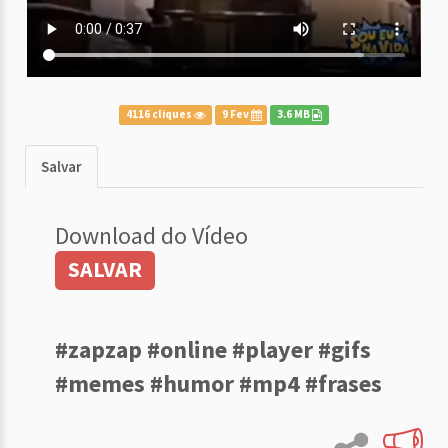
4116 cliques
9 Fev
3.6 MB
Salvar
Download do Vídeo
SALVAR
#zapzap #online #player #gifs
#memes #humor #mp4 #frases