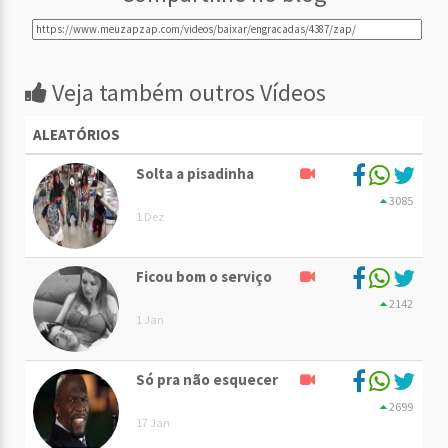
Veja também outros Vídeos
ALEATÓRIOS
Solta a pisadinha
3085
1 Dez
Ficou bom o serviço
2142
1 Jan
Só pra não esquecer
2699
17 Jan