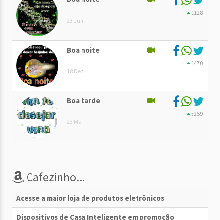
1128
23 Jun
Boa noite
1470
18 Dez
Boa tarde
3259
23 Mai
Cafezinho...
Acesse a maior loja de produtos eletrônicos
Dispositivos de Casa Inteligente em promoção