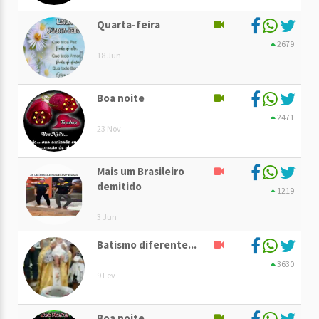
Quarta-feira
2679
18 Jun
Boa noite
2471
23 Nov
Mais um Brasileiro
demitido
1219
3 Jun
Batismo diferente...
3630
9 Fev
Boa noite