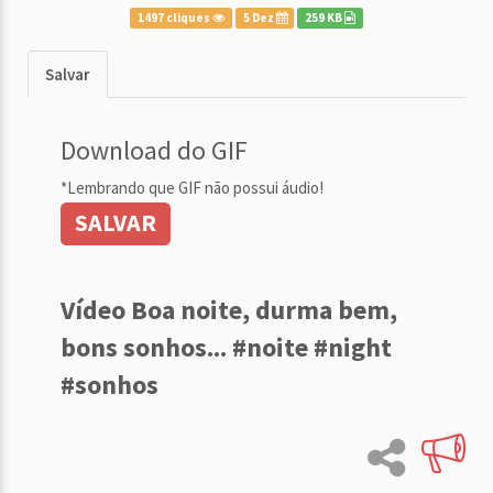
1497 cliques
5 Dez
259 KB
Salvar
Download do GIF
*Lembrando que GIF não possui áudio!
SALVAR
Vídeo Boa noite, durma bem,
bons sonhos... #noite #night
#sonhos