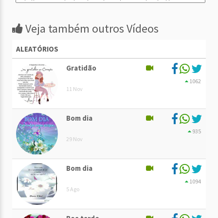
Veja também outros Vídeos
ALEATÓRIOS
Gratidão
1062
11 Nov
Bom dia
935
29 Nov
Bom dia
1094
5 Ago