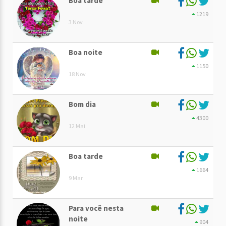
Boa tarde
1219
3 Nov
Boa noite
1150
18 Nov
Bom dia
4300
12 Mai
Boa tarde
1664
9 Mar
Para você nesta
noite
904