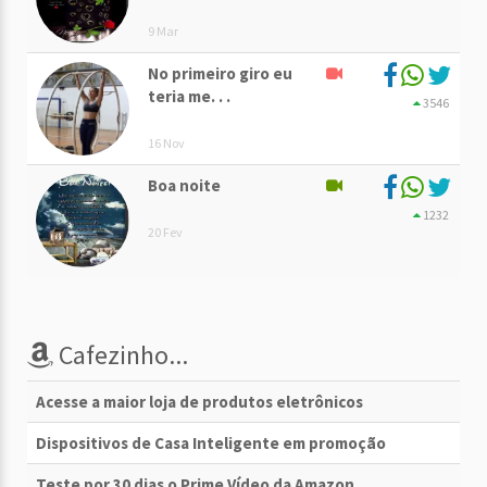
9 Mar
No primeiro giro eu
teria me. . .
3546
16 Nov
Boa noite
1232
20 Fev
Cafezinho...
Acesse a maior loja de produtos eletrônicos
Dispositivos de Casa Inteligente em promoção
Teste por 30 dias o Prime Vídeo da Amazon