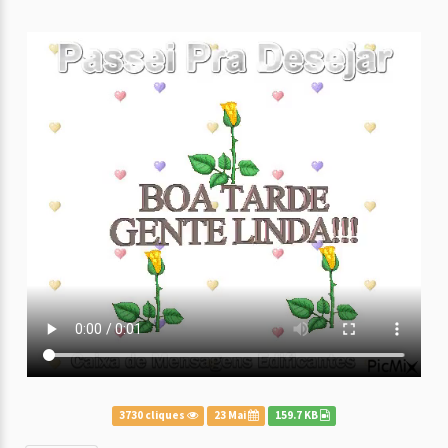
3730 cliques
23 Mai
159.7 KB