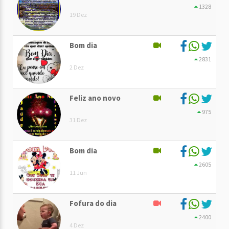
1328
19 Dez
Bom dia
2831
2 Dez
Feliz ano novo
975
31 Dez
Bom dia
2605
11 Jun
Fofura do dia
2400
4 Dez