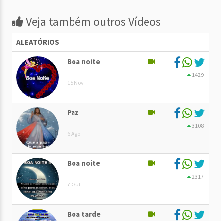
Veja também outros Vídeos
ALEATÓRIOS
Boa noite
1429
15 Nov
Paz
3108
6 Ago
Boa noite
2317
7 Out
Boa tarde