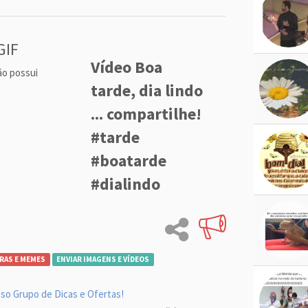
GIF
Vídeo Boa
ão possui
tarde, dia lindo
... compartilhe!
#tarde
#boatarde
#dialindo
RAS E MEMES
ENVIAR IMAGENS E VÍDEOS
so Grupo de Dicas e Ofertas!