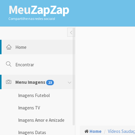
Meu
ZapZap
Compartilhe nas redes sociais!
Toggle Fullwidth
Home
Encontrar
Menu Imagens
23
Imagens Futebol
Imagens TV
Imagens Amor e Amizade
Home
Vídeos Sauda
Imagens Datas