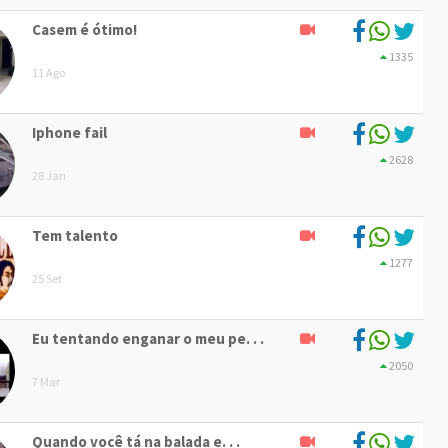
Casem é ótimo!
1335
11 Ago
Iphone fail
2628
28 Jan
Tem talento
1277
25 Set
Eu tentando enganar o meu pe. . .
2050
7 Mar
Quando você tá na balada e. . .