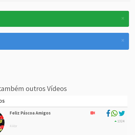
×
×
também outros Vídeos
OS
Feliz Páscoa Amigos
1324
4 Abr