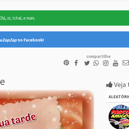
lá, oi, tchal, e mais.
uZapZap
no Facebook!
compartilhe
e
Veja 
ALEATÓRI