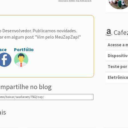
nossos links na Amazon
do Desenvolvedor. Publicamos novidades.
Cafez
ar em algum post "Vim pelo MeuZapZap!"
Acesse a m
ace
Portfólio
Dispositi
Teste por
Eletrônico
mpartilhe no blog
ais