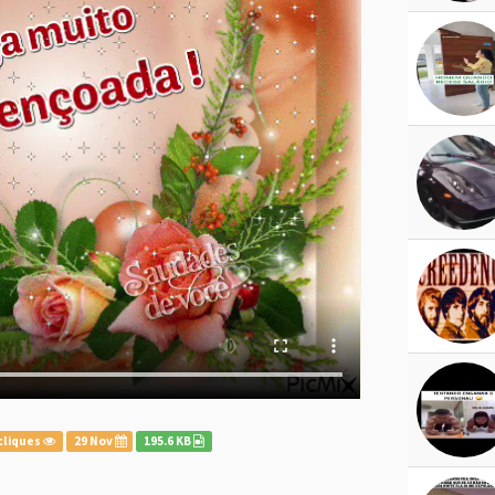
cliques
29 Nov
195.6 KB