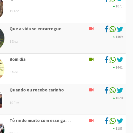
1073
19 Abr
Que a vida se encarregue
1409
1 Dez
Bom dia
1441
6 Nov
Quando eu recebo carinho
1028
10 Fev
Tô rindo muito com esse ga. . .
1183