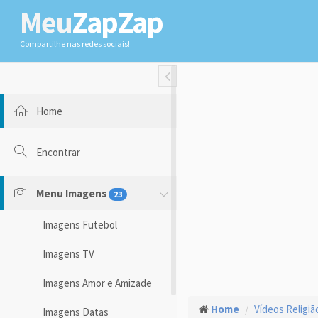
Meu
ZapZap
Compartilhe nas redes sociais!
Toggle Fullwidth
Home
Encontrar
Menu Imagens
23
Imagens Futebol
Imagens TV
Imagens Amor e Amizade
Home
Vídeos Religiã
Imagens Datas