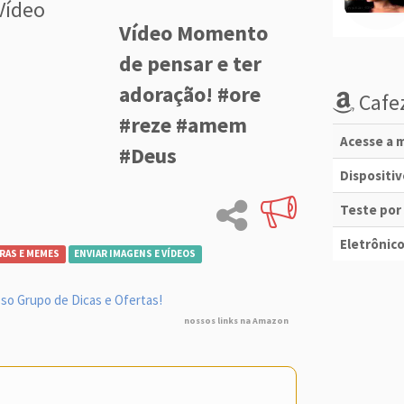
Vídeo
Vídeo Momento
de pensar e ter
adoração! #ore
Cafez
#reze #amem
Acesse a m
#Deus
Dispositi
Teste por
Eletrônico
RAS E MEMES
ENVIAR IMAGENS E VÍDEOS
so Grupo de Dicas e Ofertas!
nossos links na Amazon