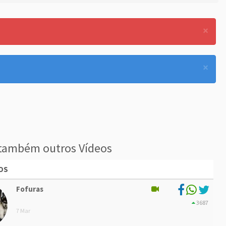
×
×
também outros Vídeos
OS
Fofuras
3687
7 Mar