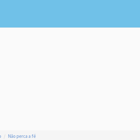
o
Não perca a fé