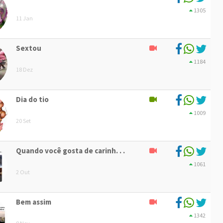
1305
11 Jan
Sextou
1184
18 Dez
Dia do tio
1009
20 Set
Quando você gosta de carinh. . .
1061
2 Out
Bem assim
1342