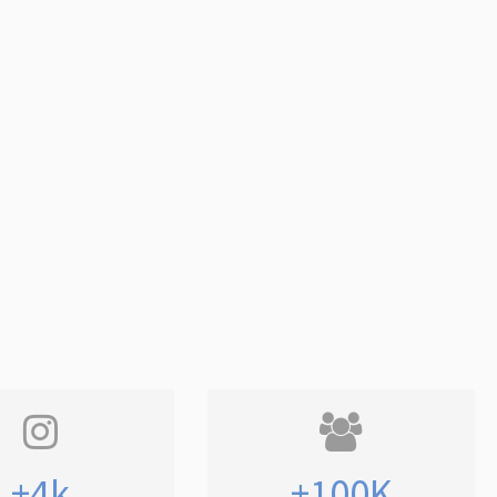
+4k
+100K