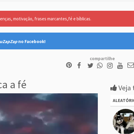
nças, motivação, frases marcantes,fé e bíblicas.
uZapZap
no Facebook!
compartilhe
a a fé
Veja 
ALEATÓRI