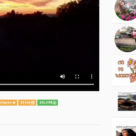
cliques
13 Jun
151.3 KB