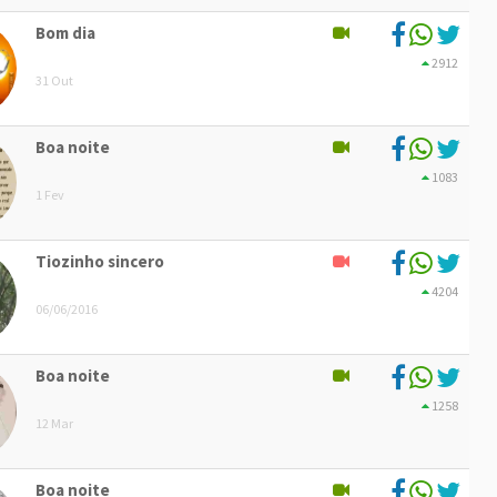
Bom dia
2912
31 Out
Boa noite
1083
1 Fev
Tiozinho sincero
4204
06/06/2016
Boa noite
1258
12 Mar
Boa noite