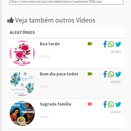
Veja também outros Vídeos
ALEATÓRIOS
Boa tarde
1409
20 Dez
Bom dia para todos
1061
5 Mai
Sagrada família
3430
26 Abr