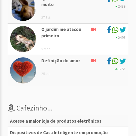
muito
2479
27 Set
O jardim me atacou
primeiro
2497
9 Mar
Definição do amor
1753
25 Jul
Cafezinho...
Acesse a maior loja de produtos eletrônicos
Dispositivos de Casa Inteligente em promoção