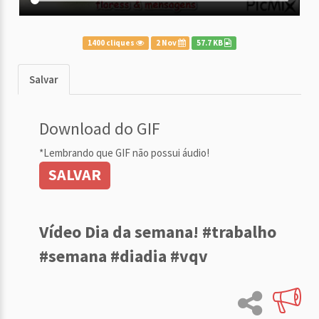
1400 cliques
2 Nov
57.7 KB
Salvar
Download do GIF
*Lembrando que GIF não possui áudio!
SALVAR
Vídeo Dia da semana! #trabalho
#semana #diadia #vqv