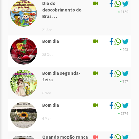
Dia do
descobrimento do
1150
Bras. . .
21 Abr
Bom dia
993
28 Out
Bom dia segunda-
feira
797
6 Nov
Bom dia
1774
6 Mar
Quando mozão ronca