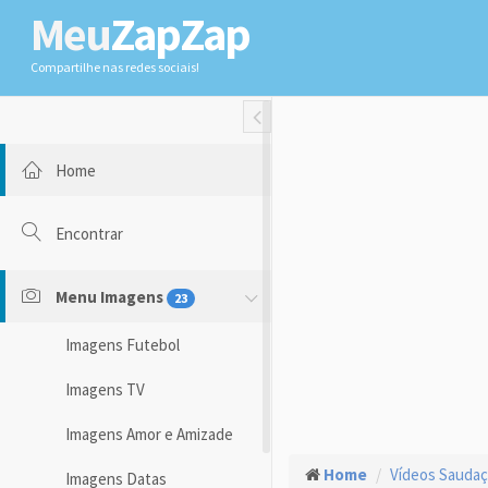
Meu
ZapZap
Compartilhe nas redes sociais!
Toggle Fullwidth
Home
Encontrar
Menu Imagens
23
Imagens Futebol
Imagens TV
Imagens Amor e Amizade
Home
Vídeos Sauda
Imagens Datas