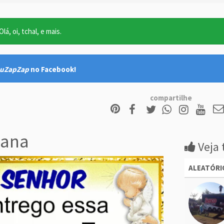
lá, oi, tchal, e mais.
uZapZap
no Facebook!
compartilhe
ana
Veja 
ALEATÓRI