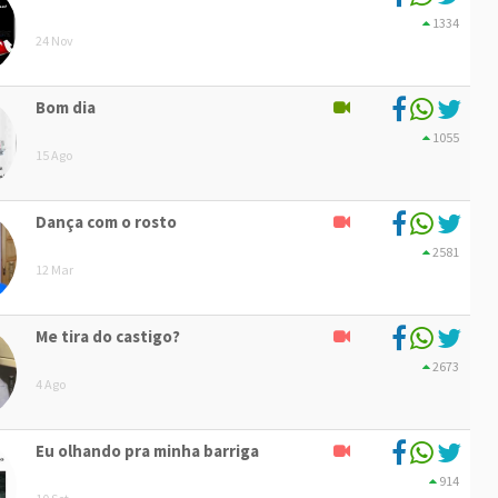
1334
24 Nov
Bom dia
1055
15 Ago
Dança com o rosto
2581
12 Mar
Me tira do castigo?
2673
4 Ago
Eu olhando pra minha barriga
914