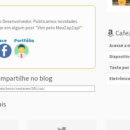
do Desenvolvedor. Publicamos novidades.
ar em algum post "Vim pelo MeuZapZap!"
Cafez
ace
Portfólio
Acesse a m
Dispositi
Teste por
mpartilhe no blog
Eletrônico
ais