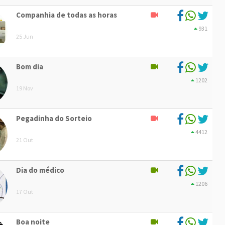
Companhia de todas as horas
931
25 Jun
Bom dia
1202
19 Nov
Pegadinha do Sorteio
4412
21 Out
Dia do médico
1206
17 Out
Boa noite