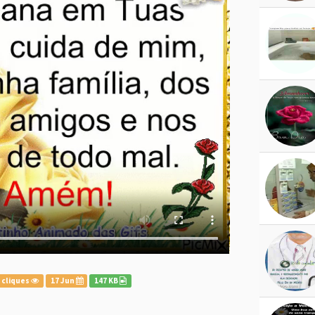
 cliques
17 Jun
147 KB