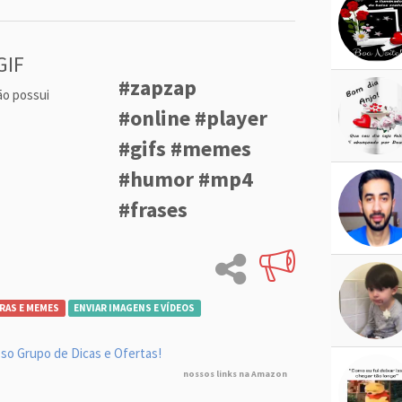
GIF
#zapzap
ão possui
#online #player
#gifs #memes
#humor #mp4
#frases
RAS E MEMES
ENVIAR IMAGENS E VÍDEOS
so Grupo de Dicas e Ofertas!
nossos links na Amazon