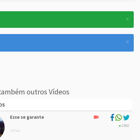
×
×
também outros Vídeos
OS
Esse se garante
2902
13 Fev