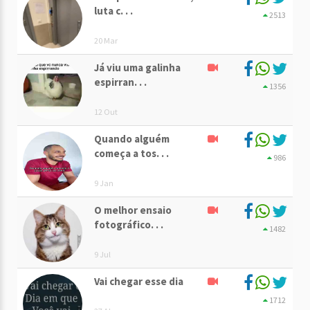
luta c. . .
2513
20 Mar
Já viu uma galinha
espirran. . .
1356
12 Out
Quando alguém
começa a tos. . .
986
9 Jan
O melhor ensaio
fotográfico. . .
1482
9 Jul
Vai chegar esse dia
1712