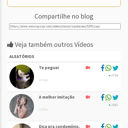
Compartilhe no blog
Veja também outros Vídeos
ALEATÓRIOS
Te peguei
2754
20 Ago
A melhor imitação
2681
25 Mar
Dica pra condomínio,