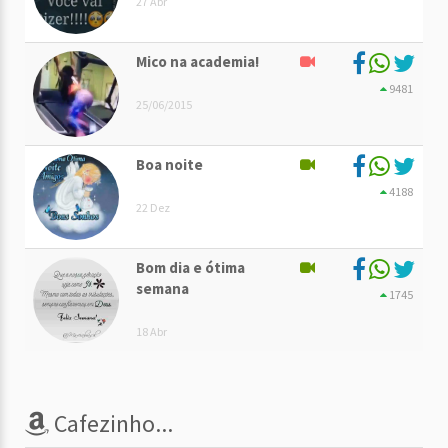
27 Abr
Mico na academia!
9481
25/06/2015
Boa noite
4188
22 Dez
Bom dia e ótima
semana
1745
18 Abr
Cafezinho...