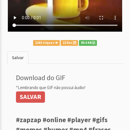
2263 cliques
22 Dez
80.6 KB
Salvar
Download do GIF
*Lembrando que GIF não possui áudio!
SALVAR
#zapzap #online #player #gifs
#memes #humor #mp4 #frases