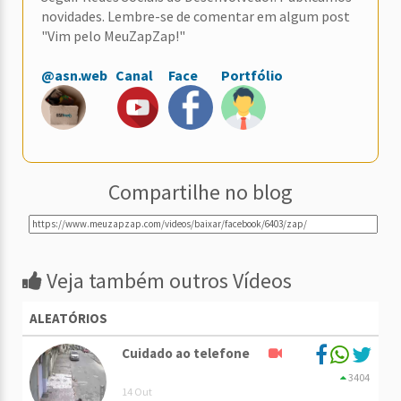
novidades. Lembre-se de comentar em algum post
"Vim pelo MeuZapZap!"
@asn.web
Canal
Face
Portfólio
Compartilhe no blog
Veja também outros Vídeos
ALEATÓRIOS
Cuidado ao telefone
3404
14 Out