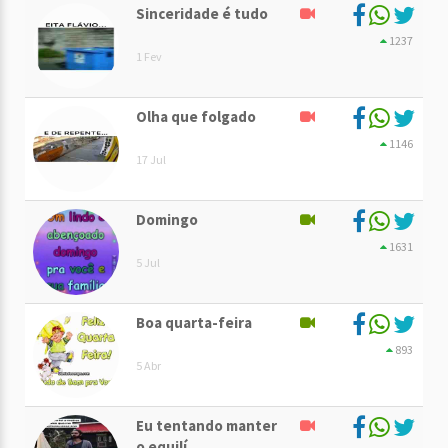
Sinceridade é tudo
1237
1 Fev
Olha que folgado
1146
17 Jul
Domingo
1631
5 Jul
Boa quarta-feira
893
5 Abr
Eu tentando manter
o equilí. . .