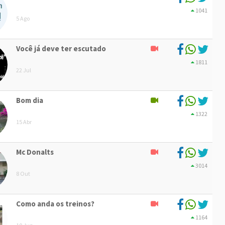
1041
5 Ago
Você já deve ter escutado
1811
22 Jul
Bom dia
1322
15 Abr
Mc Donalts
3014
8 Out
Como anda os treinos?
1164