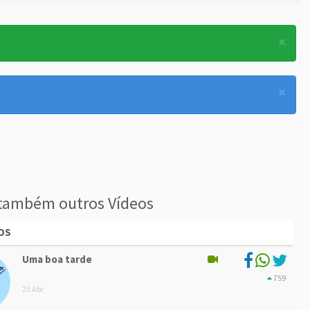
×
×
também outros Vídeos
OS
Uma boa tarde
759
23 Abr