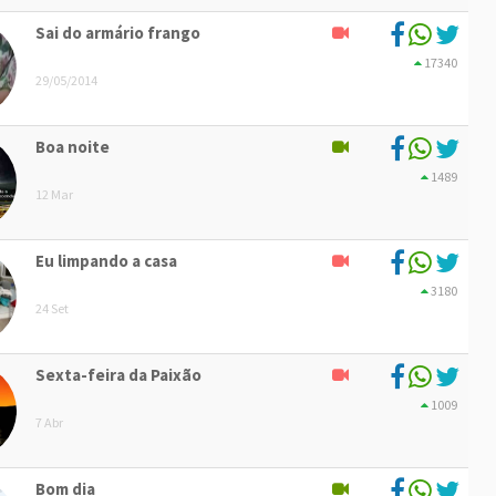
Sai do armário frango
17340
29/05/2014
Boa noite
1489
12 Mar
Eu limpando a casa
3180
24 Set
Sexta-feira da Paixão
1009
7 Abr
Bom dia