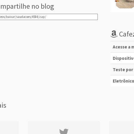
mpartilhe no blog
Cafez
Acesse a m
Dispositi
Teste por
Eletrônico
ais