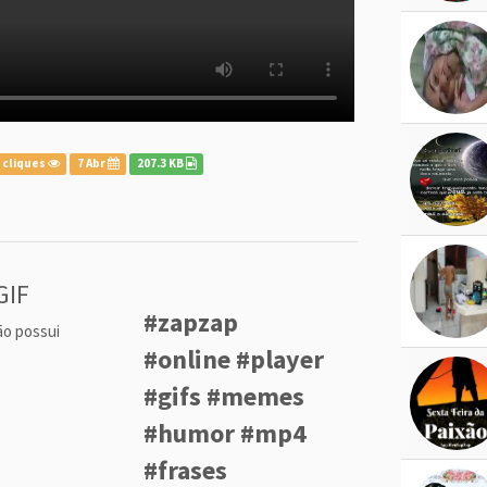
 cliques
7 Abr
207.3 KB
GIF
#zapzap
ão possui
#online #player
#gifs #memes
#humor #mp4
#frases