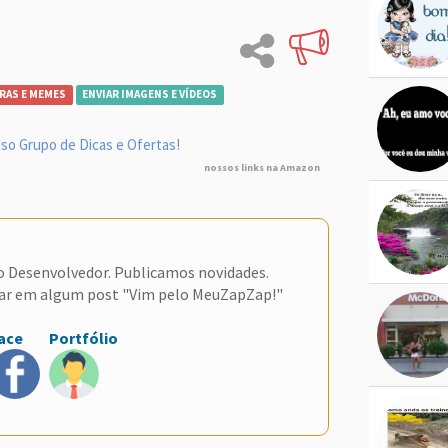
RAS E MEMES
ENVIAR IMAGENS E VÍDEOS
so Grupo de Dicas e Ofertas!
nossos links na Amazon
do Desenvolvedor. Publicamos novidades.
ar em algum post "Vim pelo MeuZapZap!"
ace
Portfólio