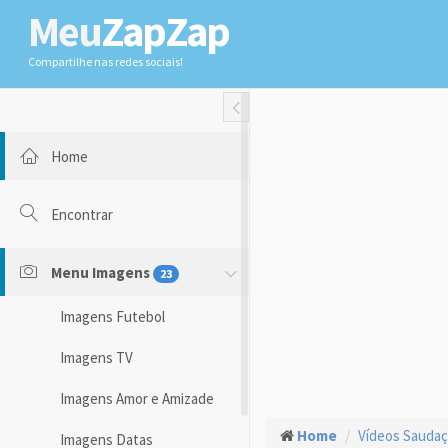
Meu
ZapZap
Compartilhe nas redes sociais!
Toggle Fullwidth
Home
Encontrar
Menu Imagens
23
Imagens Futebol
Imagens TV
Imagens Amor e Amizade
Home
Vídeos Sauda
Imagens Datas