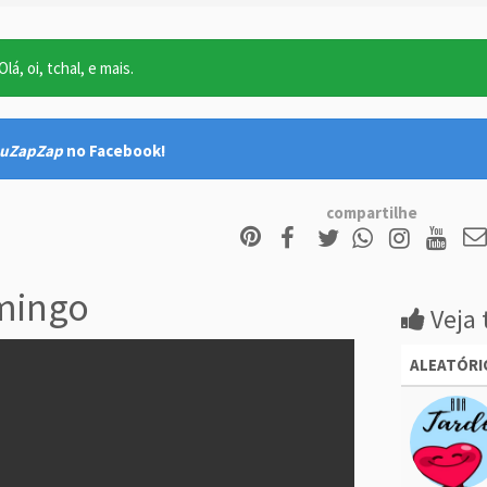
lá, oi, tchal, e mais.
uZapZap
no Facebook!
compartilhe
mingo
Veja 
ALEATÓRI