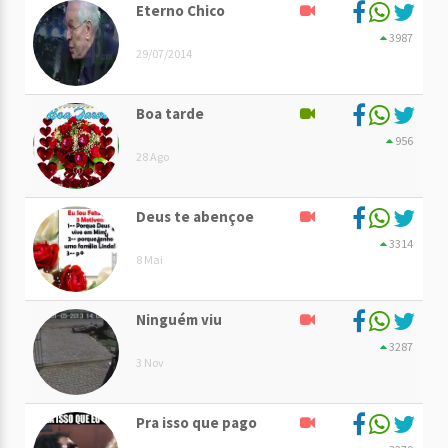
Eterno Chico
3987
29/07/2014
Boa tarde
956
28 Ago
Deus te abençoe
3314
8 Mai
Ninguém viu
3287
3 Nov
Pra isso que pago