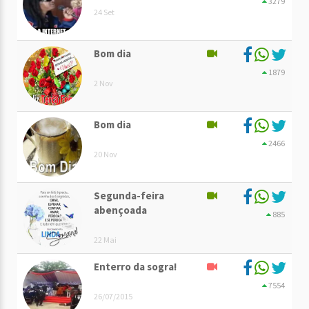
3279
24 Set
Bom dia
1879
2 Nov
Bom dia
2466
20 Nov
Segunda-feira
abençoada
885
22 Mai
Enterro da sogra!
7554
26/07/2015