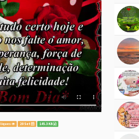
cliques
20 Set
145.3 KB