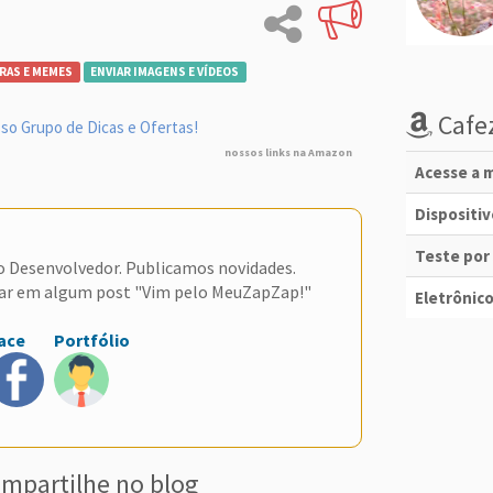
RAS E MEMES
ENVIAR IMAGENS E VÍDEOS
Cafez
so Grupo de Dicas e Ofertas!
nossos links na Amazon
Acesse a m
Dispositi
Teste por
do Desenvolvedor. Publicamos novidades.
ar em algum post "Vim pelo MeuZapZap!"
Eletrônico
ace
Portfólio
mpartilhe no blog