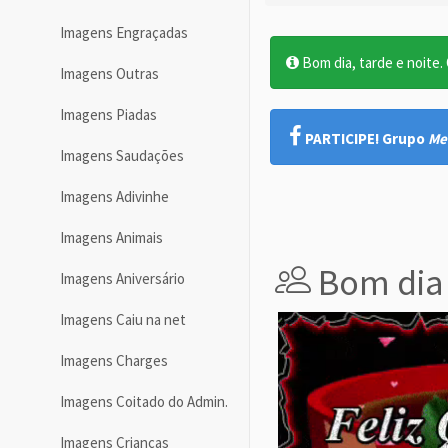
Imagens Engraçadas
Bom dia, tarde e noite. O
Imagens Outras
Imagens Piadas
PARTICIPE! Grupo
Me
Imagens Saudações
Imagens Adivinhe
Imagens Animais
Bom dia 
Imagens Aniversário
Imagens Caiu na net
Imagens Charges
Imagens Coitado do Admin.
Imagens Crianças