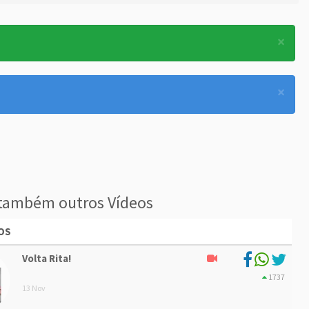
×
×
também outros Vídeos
OS
Volta Rita!
1737
13 Nov