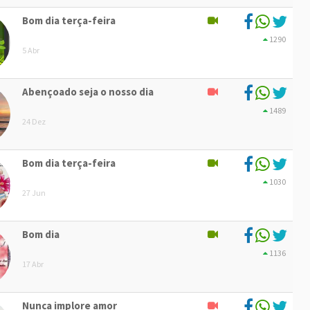
Bom dia terça-feira
1290
5 Abr
Abençoado seja o nosso dia
1489
24 Dez
Bom dia terça-feira
1030
27 Jun
Bom dia
1136
17 Abr
Nunca implore amor