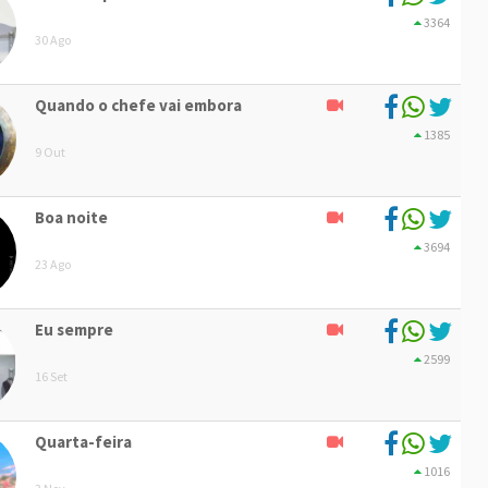
3364
30 Ago
Quando o chefe vai embora
1385
9 Out
Boa noite
3694
23 Ago
Eu sempre
2599
16 Set
Quarta-feira
1016