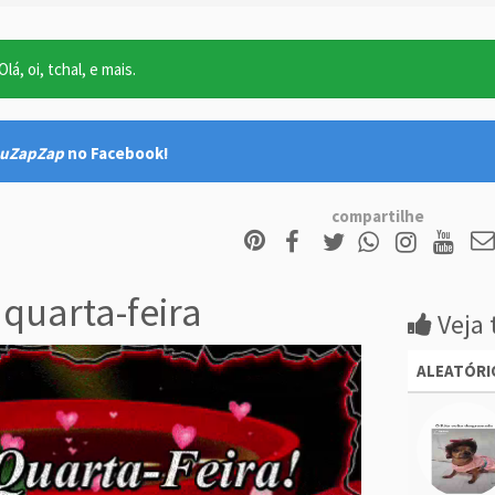
lá, oi, tchal, e mais.
uZapZap
no Facebook!
compartilhe
quarta-feira
Veja 
ALEATÓRI