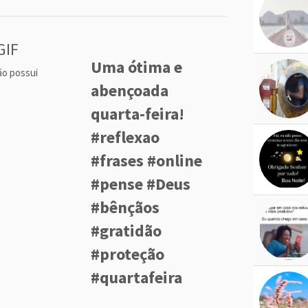
GIF
Uma ótima e
ão possui
abençoada
quarta-feira!
#reflexao
#frases #online
#pense #Deus
#bênçãos
#gratidão
#proteção
#quartafeira