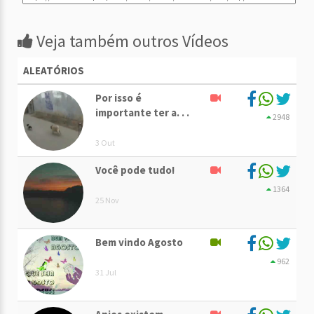
Veja também outros Vídeos
ALEATÓRIOS
Por isso é
importante ter a. . .
2948
3 Out
Você pode tudo!
1364
25 Nov
Bem vindo Agosto
962
31 Jul