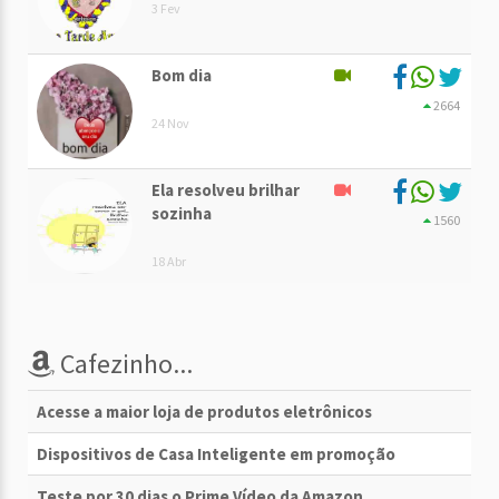
3 Fev
Bom dia
2664
24 Nov
Ela resolveu brilhar
sozinha
1560
18 Abr
Cafezinho...
Acesse a maior loja de produtos eletrônicos
Dispositivos de Casa Inteligente em promoção
Teste por 30 dias o Prime Vídeo da Amazon