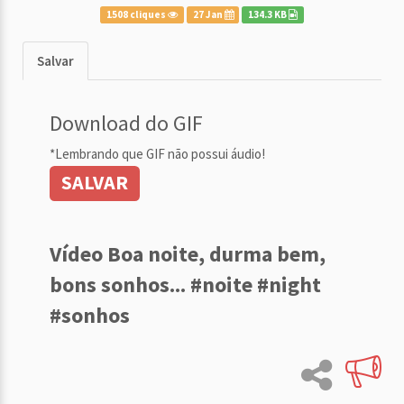
1508 cliques
27 Jan
134.3 KB
Salvar
Download do GIF
*Lembrando que GIF não possui áudio!
SALVAR
Vídeo Boa noite, durma bem,
bons sonhos... #noite #night
#sonhos