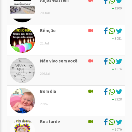
Anjos existem
1209
20 Jan
Bênção
3051
21 Jul
Não vivo sem você
1874
20 Mai
Bom dia
2328
2 Nov
Boa tarde
1079