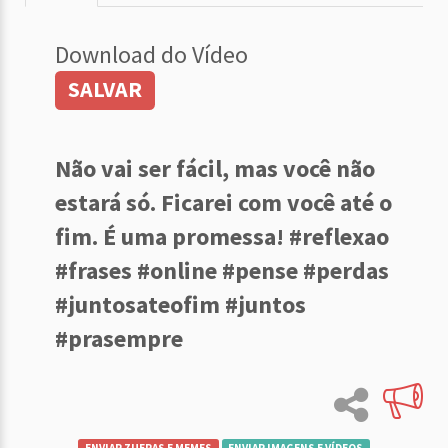
Download do Vídeo
SALVAR
Não vai ser fácil, mas você não
estará só. Ficarei com você até o
fim. É uma promessa! #reflexao
#frases #online #pense #perdas
#juntosateofim #juntos
#prasempre