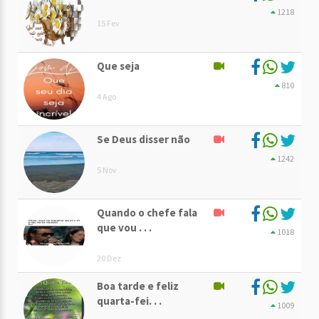
1218
15 Fev
Que seja
810
4 Ago
Se Deus disser não
1242
5 Nov
Quando o chefe fala
que vou . . .
1018
20 Dez
Boa tarde e feliz
quarta-fei. . .
1009