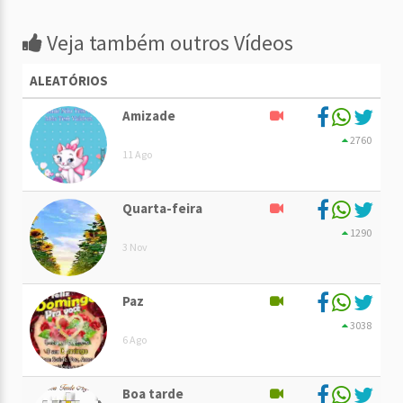
Veja também outros Vídeos
ALEATÓRIOS
Amizade
2760
11 Ago
Quarta-feira
1290
3 Nov
Paz
3038
6 Ago
Boa tarde