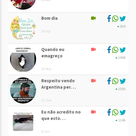
Bom dia
929
19 Jul
Quando eu
emagreço
2998
22 Mai
Respeito vendo
Argentina per. . .
2595
21 Jun
Eu não acredito no
que esto. . .
1146
8 Jun