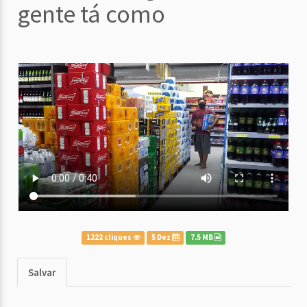
gente tá como
1222 cliques
5 Dez
7.5 MB
Salvar