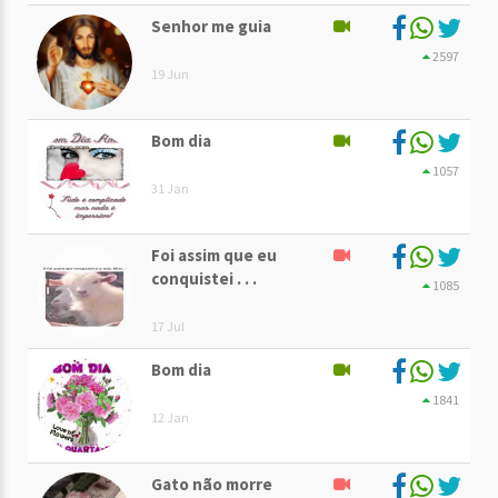
Senhor me guia
2597
19 Jun
Bom dia
1057
31 Jan
Foi assim que eu
conquistei . . .
1085
17 Jul
Bom dia
1841
12 Jan
Gato não morre