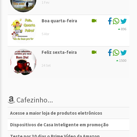
1 Fev
Boa quarta-feira
896
5 Abr
Feliz sexta-feira
1500
24 Set
Cafezinho...
Acesse a maior loja de produtos eletrônicos
Dispositivos de Casa Inteligente em promoção
Teste por 30 dias o Prime Vídeo da Amazon