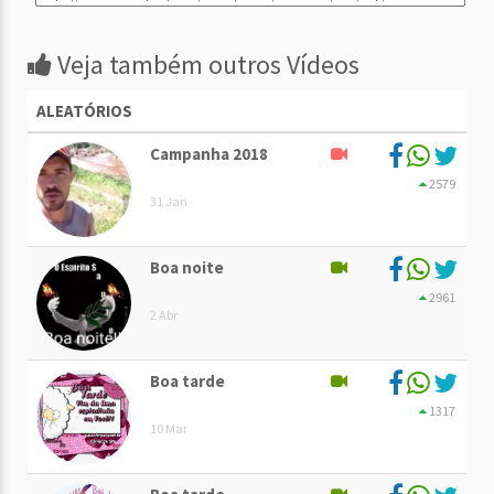
Veja também outros Vídeos
ALEATÓRIOS
Campanha 2018
2579
31 Jan
Boa noite
2961
2 Abr
Boa tarde
1317
10 Mar