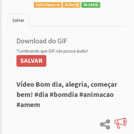
1257 cliques
25 Out
98.2 KB
Salvar
Download do GIF
*Lembrando que GIF não possui áudio!
SALVAR
Vídeo Bom dia, alegria, começar
bem! #dia #bomdia #animacao
#amem