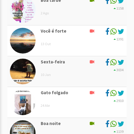
Boa tarde
1158
2 Ago
Você é forte
1391
13 Out
Sexta-feira
3034
10 Jan
Gato folgado
2910
24 Abr
Boa noite
1139