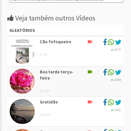
Veja também outros Vídeos
ALEATÓRIOS
Cão fofoqueiro
2377
3 Jan
Boa tarde terça-
feira
1649
12 Jan
Gratidão
1362
26 Out