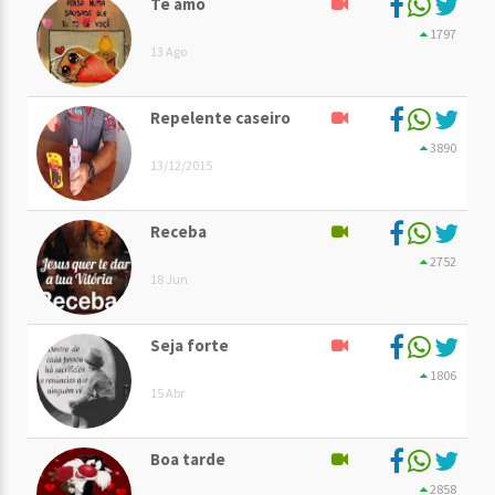
Te amo
1797
13 Ago
Repelente caseiro
3890
13/12/2015
Receba
2752
18 Jun
Seja forte
1806
15 Abr
Boa tarde
2858