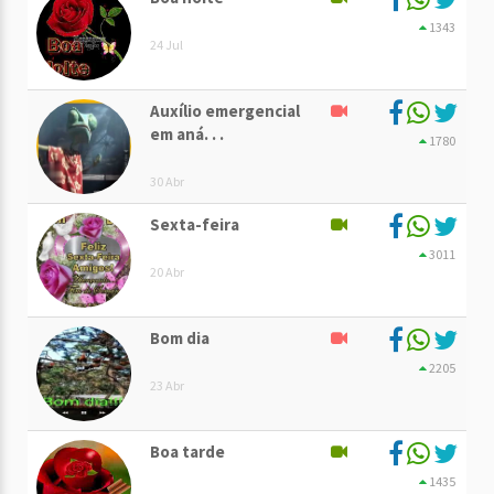
1343
24 Jul
Auxílio emergencial
em aná. . .
1780
30 Abr
Sexta-feira
3011
20 Abr
Bom dia
2205
23 Abr
Boa tarde
1435