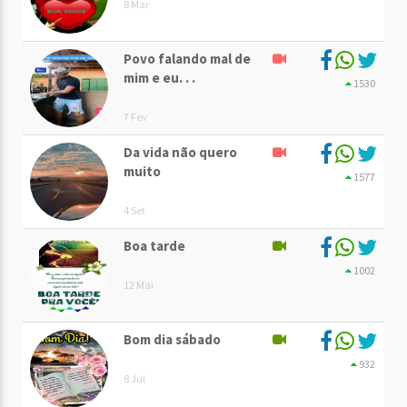
8 Mar
Povo falando mal de
mim e eu. . .
1530
7 Fev
Da vida não quero
muito
1577
4 Set
Boa tarde
1002
12 Mai
Bom dia sábado
932
8 Jul