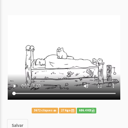
3672 cliques
27 Ago
686.4 KB
Salvar