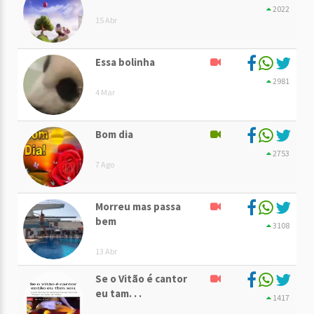
2022
15 Abr
Essa bolinha
2981
4 Mar
Bom dia
2753
7 Ago
Morreu mas passa
bem
3108
13 Abr
Se o Vitão é cantor
eu tam. . .
1417