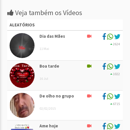
Veja também os Vídeos
ALEATÓRIOS
Dia das Mães
2624
11 Mai
Boa tarde
1022
16 Jul
De olho no grupo
6715
02/02/2015
Ame hoje