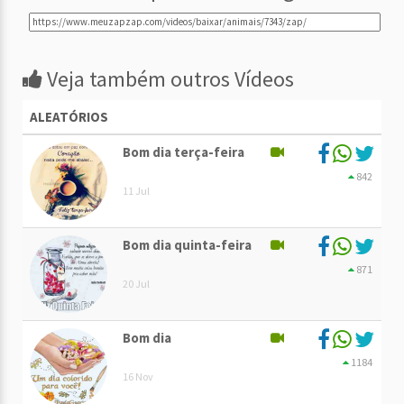
Veja também outros Vídeos
ALEATÓRIOS
Bom dia terça-feira
842
11 Jul
Bom dia quinta-feira
871
20 Jul
Bom dia
1184
16 Nov