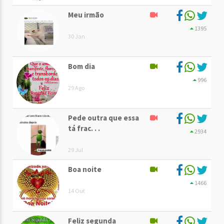
Meu irmão
1395
30 Jan
Bom dia
996
29 Ago
Pede outra que essa
tá frac. . .
2934
29 Jul
Boa noite
1466
14 Out
Feliz segunda