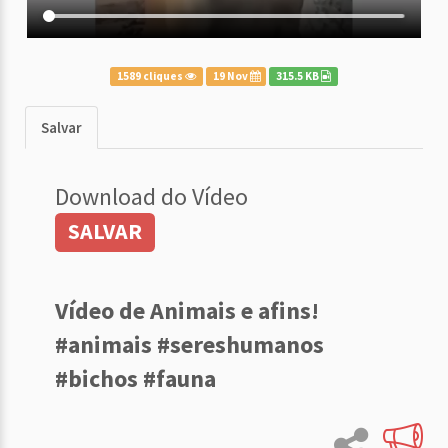
1589 cliques
19 Nov
315.5 KB
Salvar
Download do Vídeo
SALVAR
Vídeo de Animais e afins!
#animais #sereshumanos
#bichos #fauna