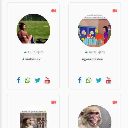
1768 cliques
1489 cliques
A mulher é c. . .
Agora me deu . . .