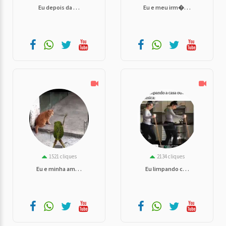
Eu depois da . . .
Eu e meu irm�. . .
1521 cliques
2134 cliques
Eu e minha am. . .
Eu limpando c. . .