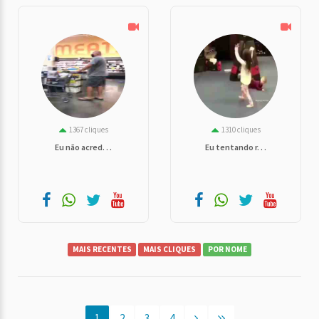
1367 cliques
1310 cliques
Eu não acred. . .
Eu tentando r. . .
MAIS RECENTES
MAIS CLIQUES
POR NOME
1
2
3
4