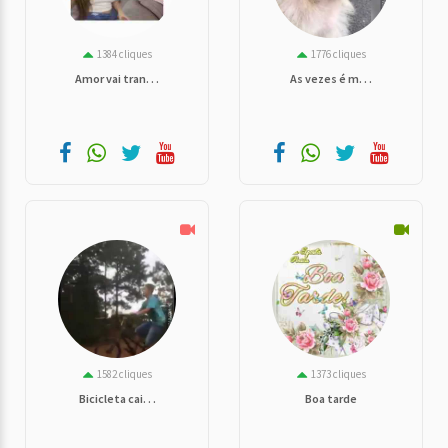
1384 cliques
1776 cliques
Amor vai tran. . .
As vezes é m. . .
1582 cliques
1373 cliques
Bicicleta cai. . .
Boa tarde