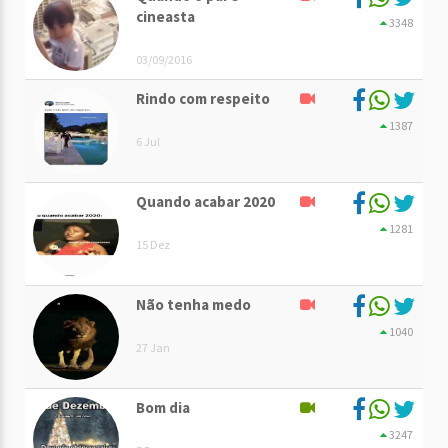
cineasta
3348
03/09/2016
Rindo com respeito
1387
6 Jul
Quando acabar 2020
1281
15 Dez
Não tenha medo
1040
27 Jan
Bom dia
3247