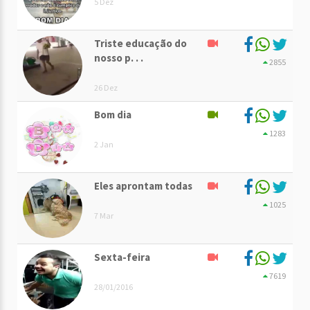
5 Dez
Triste educação do
nosso p. . .
2855
26 Dez
Bom dia
1283
2 Jan
Eles aprontam todas
1025
7 Mar
Sexta-feira
7619
28/01/2016