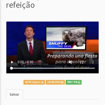
refeição
3678 cliques
19/08/2015
889.7 KB
Salvar