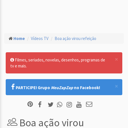
Home
Vídeos TV
Boa ação virou refeição
×
Filmes, seriados, novelas, desenhos, programas de
tv e mais.
×
PARTICIPE! Grupo
MeuZapZap
no Facebook!
Boa ação virou