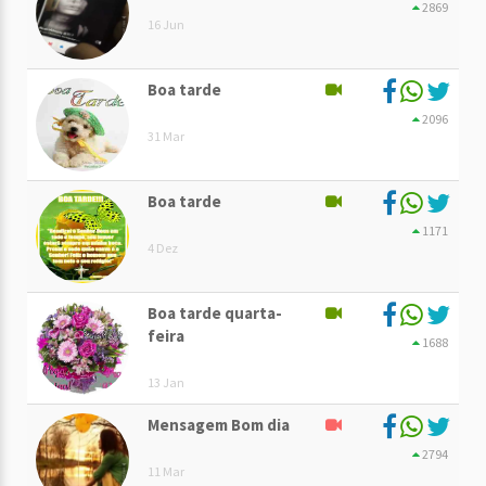
2869
16 Jun
Boa tarde
2096
31 Mar
Boa tarde
1171
4 Dez
Boa tarde quarta-
feira
1688
13 Jan
Mensagem Bom dia
2794
11 Mar