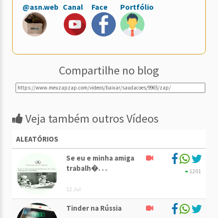
@asn.web
Canal
Face
Portfólio
Compartilhe no blog
Veja também outros Vídeos
ALEATÓRIOS
Se eu e minha amiga
trabalh�. . .
1201
12 Jul
Tinder na Rússia