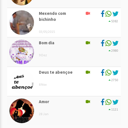
Mexendo com
bichinho
5382
03/05/2015
Bom dia
2980
9 Dez
Deus te abençoe
2750
8 Nov
Amor
1121
28 Jan