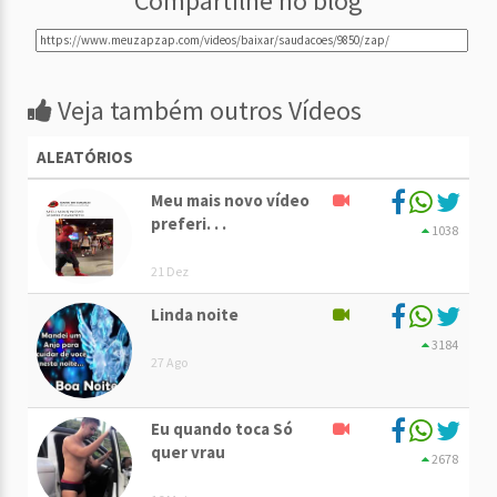
Compartilhe no blog
Veja também outros Vídeos
ALEATÓRIOS
Meu mais novo vídeo
preferi. . .
1038
21 Dez
Linda noite
3184
27 Ago
Eu quando toca Só
quer vrau
2678