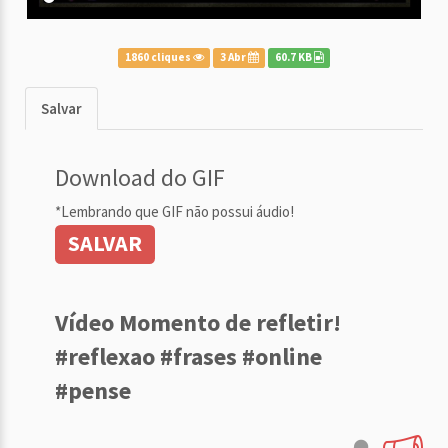
1860 cliques
3 Abr
60.7 KB
Salvar
Download do GIF
*Lembrando que GIF não possui áudio!
SALVAR
Vídeo Momento de refletir!
#reflexao #frases #online
#pense