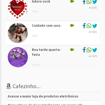
Adoro você
3295
9 Jul
Cuidado com caco
3001
1 Abr
Boa tarde quarta-
feira
1139
13 Jan
Cafezinho...
Acesse a maior loja de produtos eletrônicos