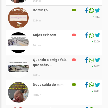
16 Mai
Domingo
811
12 Mar
Anjos existem
1209
20 Jan
Quando a amiga fala
que sabe. . .
1447
20 Fev
Deus cuida de mim
4612
30 Dez