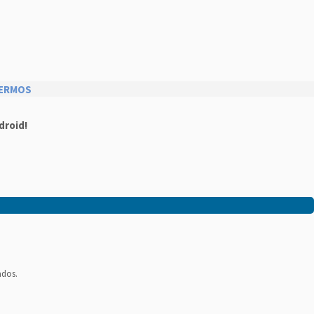
ERMOS
droid!
ados.