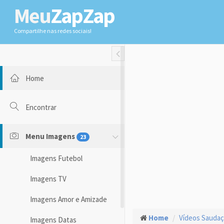
Meu
ZapZap
Compartilhe nas redes sociais!
Toggle Fullwidth
Home
Encontrar
Menu Imagens
23
Imagens Futebol
Imagens TV
Imagens Amor e Amizade
Home
Vídeos Sauda
Imagens Datas