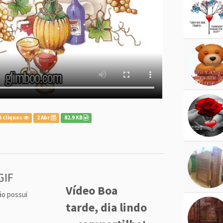
3 cliques
2 Abr
82.9 KB
GIF
Vídeo Boa
ão possui
tarde, dia lindo