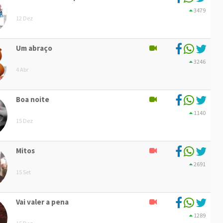
3479
12 Dez
Um abraço
3246
4 Abr
Boa noite
1140
15 Dez
Mitos
2691
15 Set
Vai valer a pena
1289