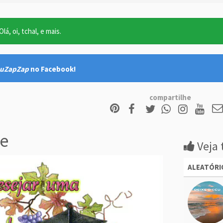
lá, oi, tchal, e mais.
uZapZap
no Facebook!
compartilhe
e
Veja 
ALEATÓRI