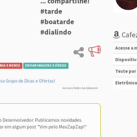
... compartilhe!
#tarde
#boatarde
#dialindo
Cafez
Acesse a m
Dispositi
RAS E MEMES
ENVIAR IMAGENS E VÍDEOS
Teste por
so Grupo de Dicas e Ofertas!
Eletrônico
nossos links na Amazon
do Desenvolvedor. Publicamos novidades.
ar em algum post "Vim pelo MeuZapZap!"