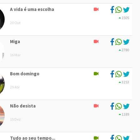
A vida é uma escolha
1505
20 Out
Miga
2780
16 Mar
Bom domingo
3153
29 Abr
Não desista
1189
15 Dez
Tudo ao seu tempo...