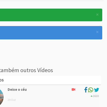
×
×
também outros Vídeos
OS
Deixe o céu
1610
29 Out