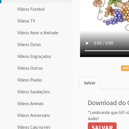
Vídeos Futebol
Vídeos TV
Vídeos Amor e Amizade
Vídeos Datas
Vídeos Engraçados
Vídeos Outros
137
Vídeos Piadas
Salvar
Vídeos Saudações
Download do 
Vídeos Animais
*Lembrando que GIF n
Vídeos Aniversário
áudio!
SALVAR
Vídeos Caiu na net