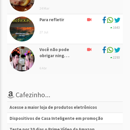
24 Mar
Para refletir
1643
27 Jul
Você não pode
obrigar ning. . .
2293
6 Abr
Cafezinho...
Acesse a maior loja de produtos eletrônicos
Dispositivos de Casa Inteligente em promoção
Teste por 30 dias o Prime Vídeo da Amazon