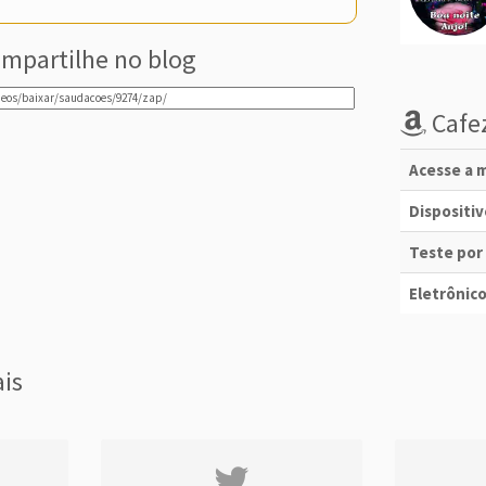
mpartilhe no blog
Cafez
Acesse a m
Dispositi
Teste por
Eletrônico
ais