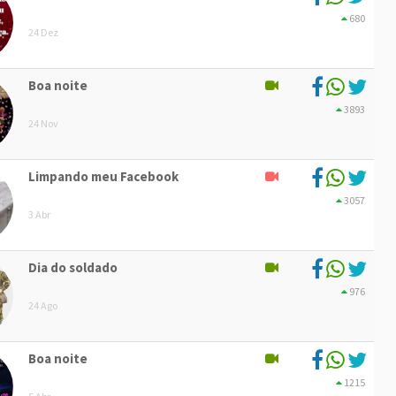
680
24 Dez
Boa noite
3893
24 Nov
Limpando meu Facebook
3057
3 Abr
Dia do soldado
976
24 Ago
Boa noite
1215