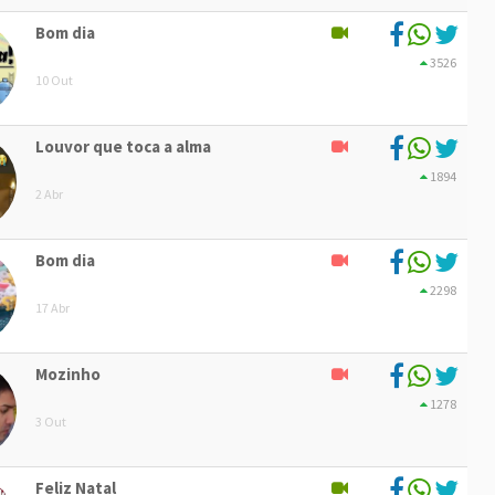
Bom dia
3526
10 Out
Louvor que toca a alma
1894
2 Abr
Bom dia
2298
17 Abr
Mozinho
1278
3 Out
Feliz Natal