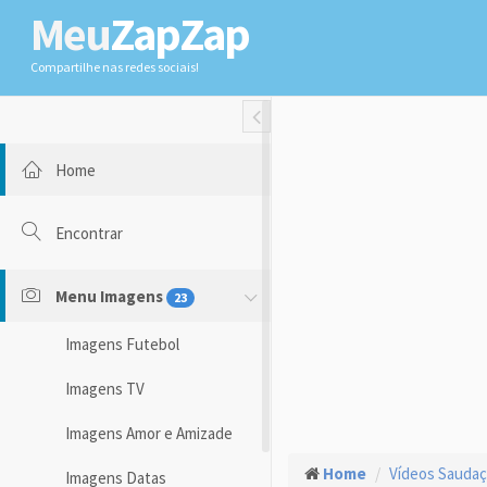
Meu
ZapZap
Compartilhe nas redes sociais!
Toggle Fullwidth
Home
Encontrar
Menu Imagens
23
Imagens Futebol
Imagens TV
Imagens Amor e Amizade
Home
Vídeos Sauda
Imagens Datas