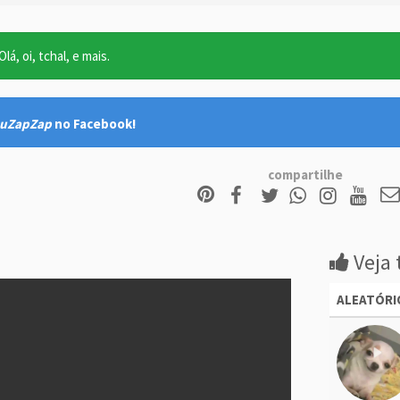
lá, oi, tchal, e mais.
uZapZap
no Facebook!
compartilhe
Veja 
ALEATÓRI