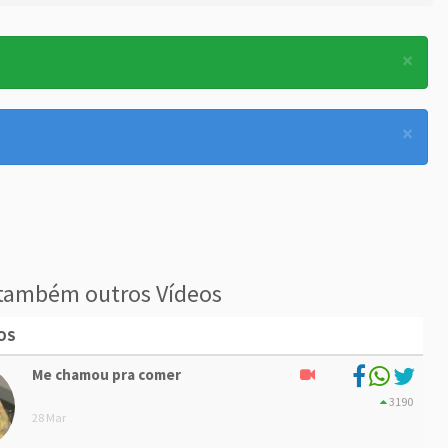
×
×
também outros Vídeos
OS
Me chamou pra comer
3190
28 Mar