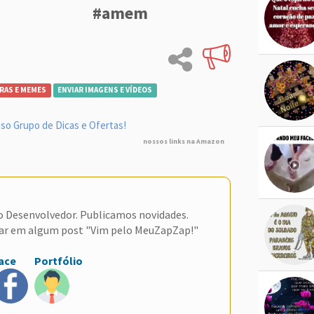
#amem
RAS E MEMES
ENVIAR IMAGENS E VÍDEOS
so Grupo de Dicas e Ofertas!
nossos links na Amazon
do Desenvolvedor. Publicamos novidades.
ar em algum post "Vim pelo MeuZapZap!"
ace
Portfólio