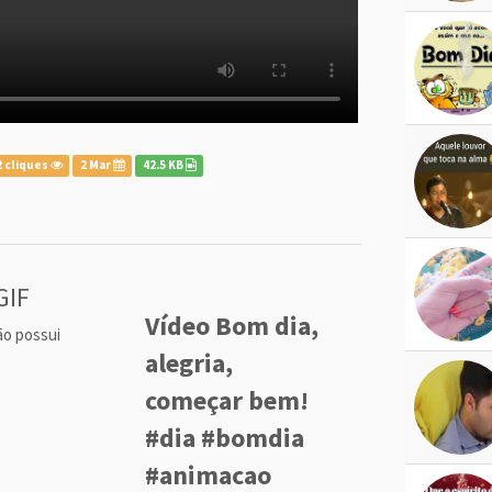
 cliques
2 Mar
42.5 KB
GIF
Vídeo Bom dia,
ão possui
alegria,
começar bem!
#dia #bomdia
#animacao