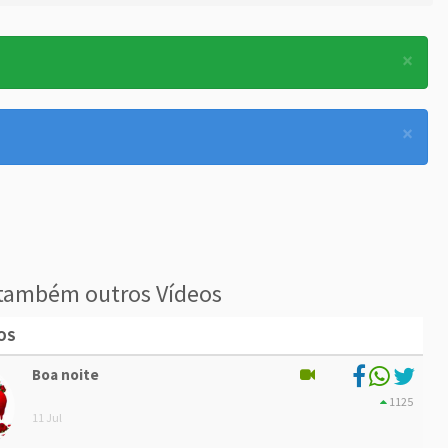
×
×
também outros Vídeos
OS
Boa noite
1125
11 Jul