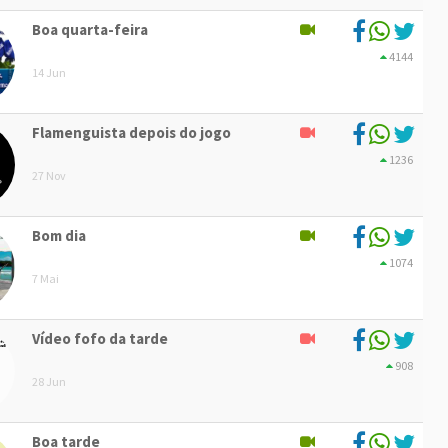
Boa quarta-feira
4144
14 Jun
Flamenguista depois do jogo
1236
27 Nov
Bom dia
1074
7 Mai
Vídeo fofo da tarde
908
28 Jun
Boa tarde