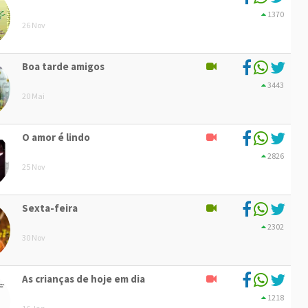
1370
26 Nov
Boa tarde amigos
3443
20 Mai
O amor é lindo
2826
25 Nov
Sexta-feira
2302
30 Nov
As crianças de hoje em dia
1218