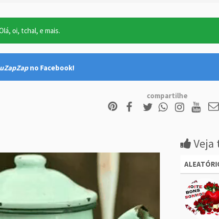
lá, oi, tchal, e mais.
uZapZap
no Facebook!
compartilhe
Veja 
ALEATÓRI