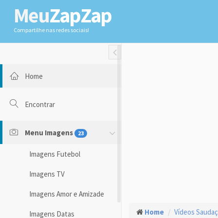
Meu
ZapZap
Compartilhe nas redes sociais!
Toggle Fullwidth
Home
Encontrar
Menu Imagens
23
Imagens Futebol
Imagens TV
Imagens Amor e Amizade
Home
Vídeos Sauda
Imagens Datas