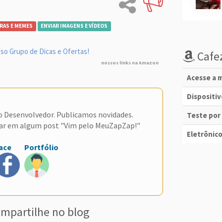
RAS E MEMES
ENVIAR IMAGENS E VÍDEOS
so Grupo de Dicas e Ofertas!
Cafez
nossos links na Amazon
Acesse a m
Dispositi
do Desenvolvedor. Publicamos novidades.
Teste por
ar em algum post "Vim pelo MeuZapZap!"
Eletrônico
ace
Portfólio
mpartilhe no blog