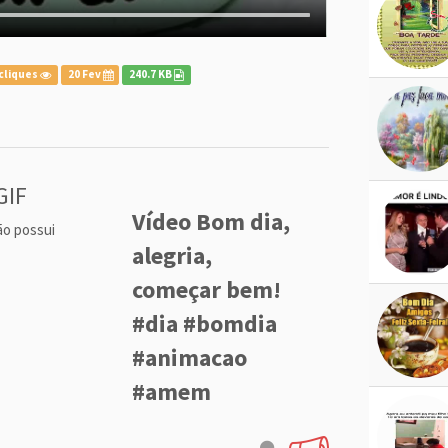
cliques
20 Fev
240.7 KB
GIF
Vídeo Bom dia,
ão possui
alegria,
começar bem!
#dia #bomdia
#animacao
#amem