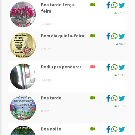
Boa tarde terça-
feira
1235
12 Jan
Bom dia quinta-feira
949
29 Dez
Pediu pra pendurar
2790
30 Ago
Boa tarde
1116
8 Jan
Boa noite