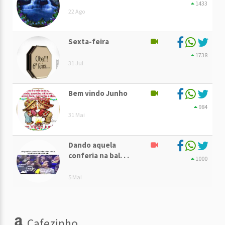
1433
22 Ago
Sexta-feira
1738
31 Jul
Bem vindo Junho
984
31 Mai
Dando aquela
conferia na bal. . .
1000
5 Mai
Cafezinho...