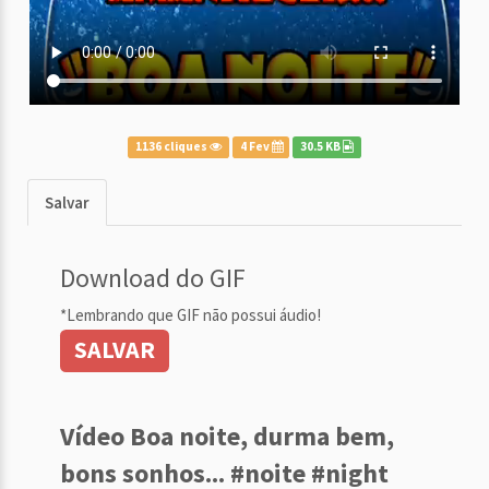
1136 cliques
4 Fev
30.5 KB
Salvar
Download do GIF
*Lembrando que GIF não possui áudio!
SALVAR
Vídeo Boa noite, durma bem,
bons sonhos... #noite #night