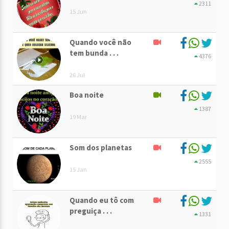
2311
15 Jun
Quando você não
tem bunda . . .
4376
26 Jul
Boa noite
1387
19 Mar
Som dos planetas
2555
15 Jan
Quando eu tô com
preguiça . . .
1331