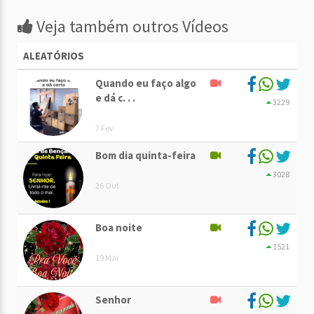
Veja também outros Vídeos
ALEATÓRIOS
Quando eu faço algo
e dá c. . .
3229
7 Fev
Bom dia quinta-feira
3028
26 Out
Boa noite
1521
19 Mai
Senhor