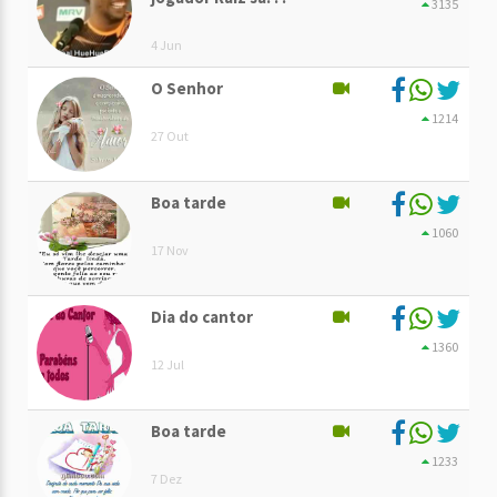
3135
4 Jun
O Senhor
1214
27 Out
Boa tarde
1060
17 Nov
Dia do cantor
1360
12 Jul
Boa tarde
1233
7 Dez