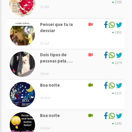
1703
22 Abr
Pensei que tu ia
desviar
1931
31 Jul
Dois tipos de
pessoas pela . . .
1279
18 Set
Boa noite
1211
12 Out
Boa noite
1241
24 Mar