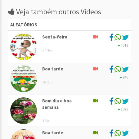
Veja também outros Vídeos
ALEATÓRIOS
Sexta-feira
4019
17 Nov
Boa tarde
946
18 Out
Bom dia e boa
semana
1028
4 Abr
Boa tarde