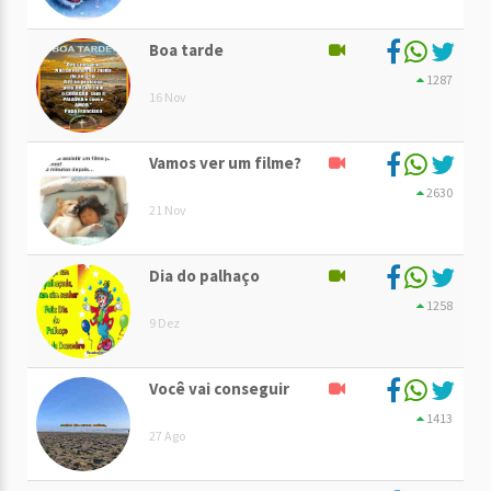
Boa tarde
1287
16 Nov
Vamos ver um filme?
2630
21 Nov
Dia do palhaço
1258
9 Dez
Você vai conseguir
1413
27 Ago