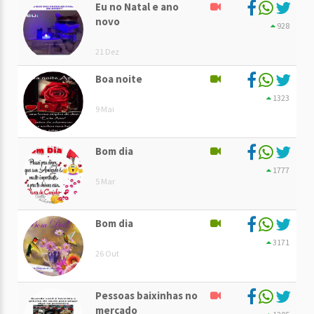
Eu no Natal e ano
novo
928
21 Dez
Boa noite
1323
9 Mai
Bom dia
1777
5 Mar
Bom dia
3171
26 Out
Pessoas baixinhas no
mercado