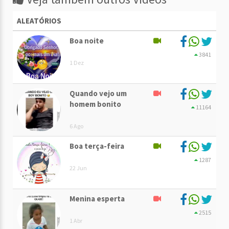
ALEATÓRIOS
Boa noite
3841
1 Dez
Quando vejo um
homem bonito
11164
6 Ago
Boa terça-feira
1287
22 Jun
Menina esperta
2515
1 Abr