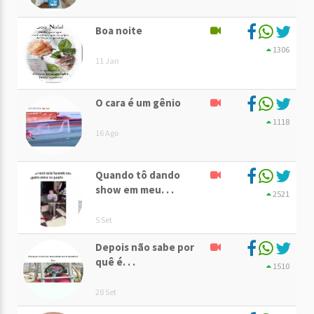
Boa noite
1306
11 Jan
O cara é um gênio
1118
16 Ago
Quando tô dando
show em meu. . .
2521
5 Set
Depois não sabe por
quê é. . .
1510
28 Set