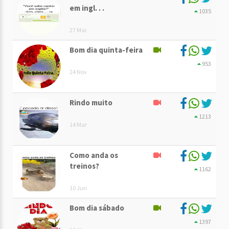
em ingl. . .
1035
27 Mai
Bom dia quinta-feira
953
24 Nov
Rindo muito
1213
14 Mar
Como anda os
treinos?
1162
10 Jun
Bom dia sábado
1397