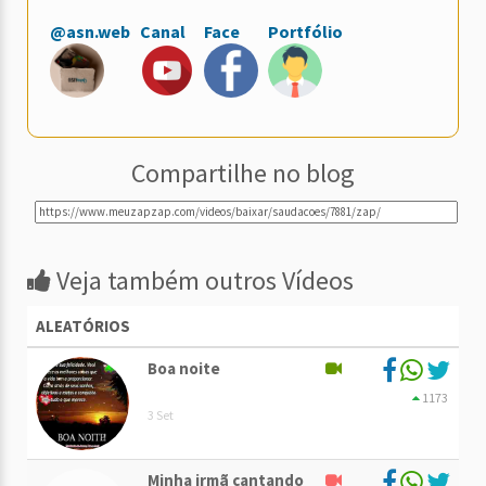
@asn.web
Canal
Face
Portfólio
Compartilhe no blog
Veja também outros Vídeos
ALEATÓRIOS
Boa noite
1173
3 Set
Minha irmã cantando