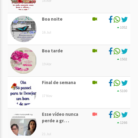
16 Abr
Boa noite
1052
16 Jul
Boa tarde
1502
19 Abr
Final de semana
5100
17 Nov
Esse vídeo nunca
perde a gr. . .
1266
21 Jul