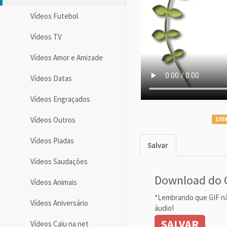
Vídeos Futebol
Vídeos TV
Vídeos Amor e Amizade
Vídeos Datas
Vídeos Engraçados
Vídeos Outros
1358
Vídeos Piadas
Salvar
Vídeos Saudações
Download do 
Vídeos Animais
*Lembrando que GIF n
Vídeos Aniversário
áudio!
SALVAR
Vídeos Caiu na net