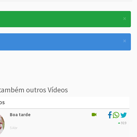
×
×
também outros Vídeos
OS
Boa tarde
919
5 Abr