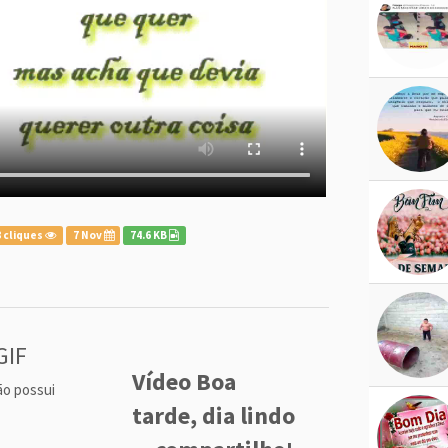
 cliques
7 Nov
74.6 KB
GIF
Vídeo Boa
ão possui
tarde, dia lindo