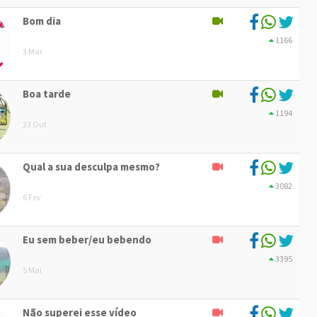
Bom dia
1166
3 Mar
Boa tarde
1194
23 Out
Qual a sua desculpa mesmo?
3082
6 Fev
Eu sem beber/eu bebendo
3395
5 Mai
Não superei esse vídeo