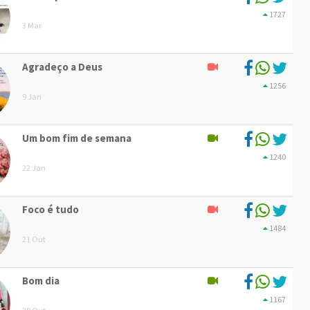
1727
3 Mar
Agradeço a Deus
1256
9 Jan
Um bom fim de semana
1240
22 Jan
Foco é tudo
1484
21 Out
Bom dia
1167