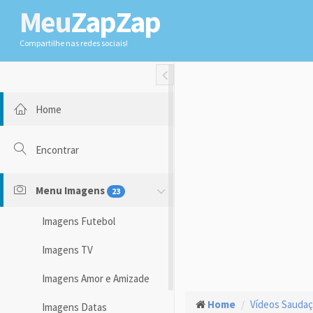
Meu
ZapZap
Compartilhe nas redes sociais!
Toggle Fullwidth
Home
Encontrar
Menu Imagens
23
Imagens Futebol
Imagens TV
Imagens Amor e Amizade
Home
Vídeos Sauda
Imagens Datas