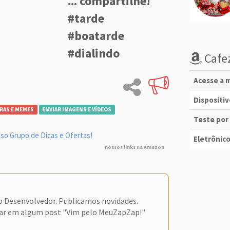
... compartilhe!
#tarde
#boatarde
#dialindo
Cafez
Acesse a m
Dispositi
RAS E MEMES
ENVIAR IMAGENS E VÍDEOS
Teste por
so Grupo de Dicas e Ofertas!
Eletrônico
nossos links na Amazon
do Desenvolvedor. Publicamos novidades.
ar em algum post "Vim pelo MeuZapZap!"