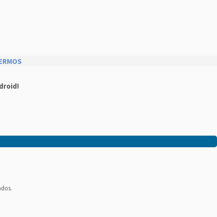
ERMOS
droid!
ados.