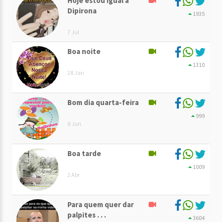
Hoje estou igual a
Dipirona
1935
7 Jul
Boa noite
1310
28 Jan
Bom dia quarta-feira
999
8 Jun
Boa tarde
1009
2 Abr
Para quem quer dar
palpites . . .
3604