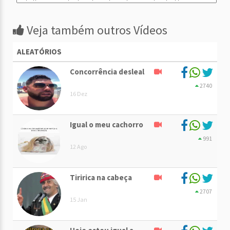
Veja também outros Vídeos
ALEATÓRIOS
Concorrência desleal
2740
16 Dez
Igual o meu cachorro
991
12 Ago
Tiririca na cabeça
2707
15 Jan