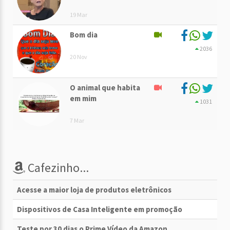
19 Mar
Bom dia
2036
20 Nov
O animal que habita
em mim
1031
7 Mar
Cafezinho...
Acesse a maior loja de produtos eletrônicos
Dispositivos de Casa Inteligente em promoção
Teste por 30 dias o Prime Vídeo da Amazon