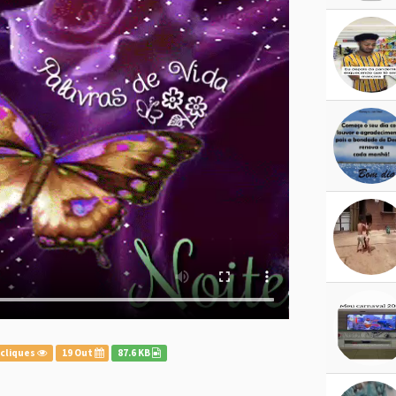
 cliques
19 Out
87.6 KB