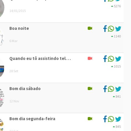
5276
14/01/2015
Boa noite
1140
6 Mar
Quando eu tô assistindo tel. . .
1015
28 Set
Bom dia sábado
841
12 Nov
Bom dia segunda-feira
845