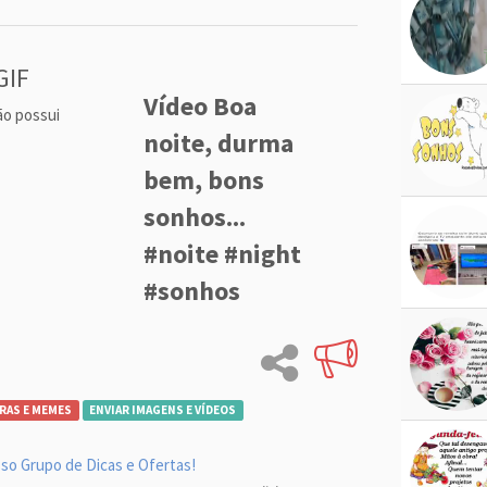
GIF
Vídeo Boa
ão possui
noite, durma
bem, bons
sonhos...
#noite #night
#sonhos
RAS E MEMES
ENVIAR IMAGENS E VÍDEOS
so Grupo de Dicas e Ofertas!