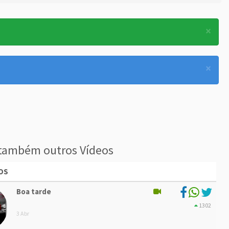
×
×
também outros Vídeos
OS
Boa tarde
1302
3 Abr