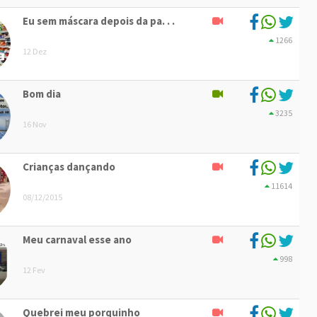
Eu sem máscara depois da pa. . .
1266
12 Dez
Bom dia
3235
16 Nov
Crianças dançando
11614
08/12/2015
Meu carnaval esse ano
998
12 Fev
Quebrei meu porquinho