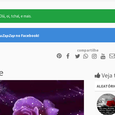
lá, oi, tchal, e mais.
uZapZap
no Facebook!
compartilhe
e
Veja 
ALEATÓRI