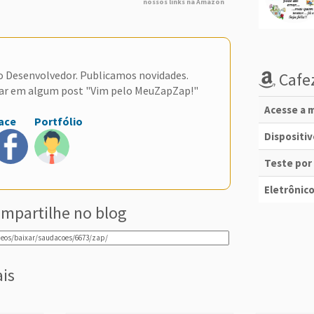
nossos links na Amazon
do Desenvolvedor. Publicamos novidades.
Cafez
ar em algum post "Vim pelo MeuZapZap!"
Acesse a m
ace
Portfólio
Dispositi
Teste por
Eletrônico
mpartilhe no blog
ais