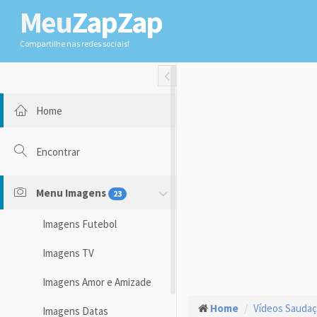
Meu
ZapZap
Compartilhe nas redes sociais!
Toggle Fullwidth
Home
Encontrar
Menu Imagens
23
Imagens Futebol
Imagens TV
Imagens Amor e Amizade
Home
Vídeos Sauda
Imagens Datas