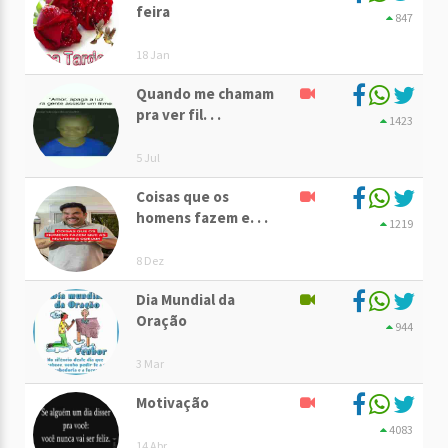
feira
847
18 Jan
Quando me chamam
pra ver fil. . .
1423
5 Jul
Coisas que os
homens fazem e. . .
1219
8 Dez
Dia Mundial da
Oração
944
3 Mar
Motivação
4083
14 Abr