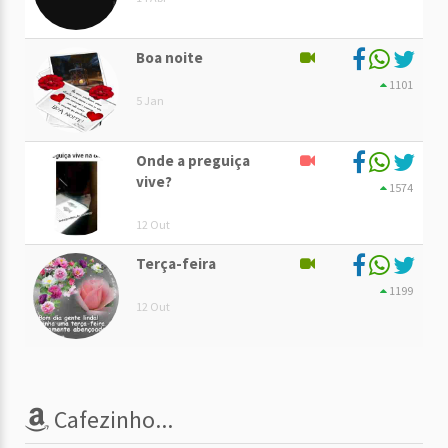
Boa noite
1101
5 Jan
Onde a preguiça
vive?
1574
12 Out
Terça-feira
1199
12 Out
Cafezinho...