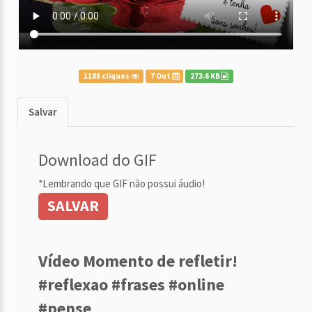
1185 cliques
7 Out
273.6 KB
Salvar
Download do GIF
*Lembrando que GIF não possui áudio!
SALVAR
Vídeo Momento de refletir!
#reflexao #frases #online
#pense