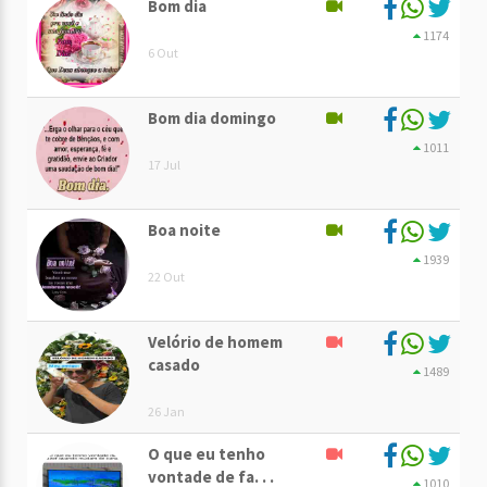
Bom dia
1174
6 Out
Bom dia domingo
1011
17 Jul
Boa noite
1939
22 Out
Velório de homem
casado
1489
26 Jan
O que eu tenho
vontade de fa. . .
1010