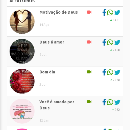
ALEATÓRIOS
Motivação de Deus
1401
14 Ago
Deus é amor
2158
8 Jul
Bom dia
2268
2 Jun
Você é amada por
Deus
962
12 Jan