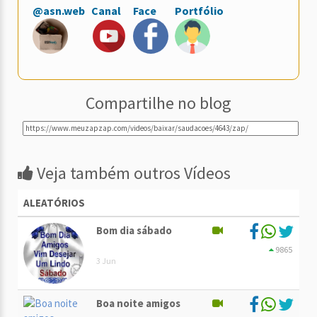
@asn.web
Canal
Face
Portfólio
Compartilhe no blog
Veja também outros Vídeos
ALEATÓRIOS
Bom dia sábado
9865
3 Jun
Boa noite amigos