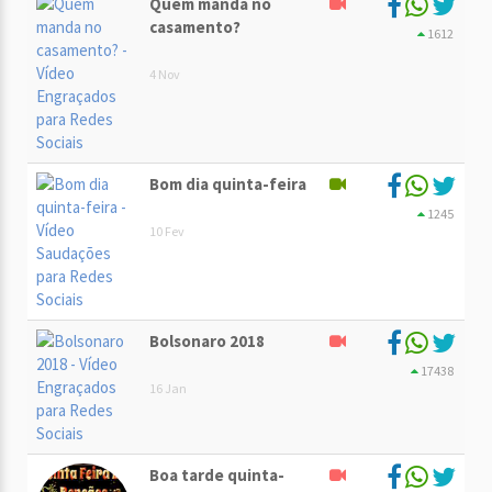
Quem manda no
casamento?
1612
4 Nov
Bom dia quinta-feira
1245
10 Fev
Bolsonaro 2018
17438
16 Jan
Boa tarde quinta-