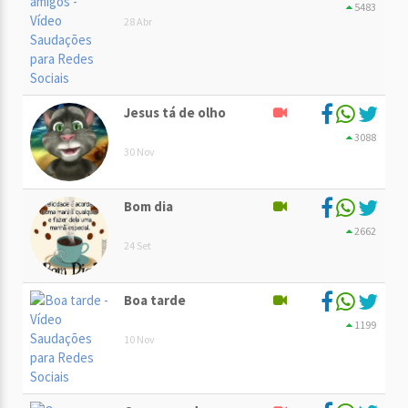
5483
28 Abr
Jesus tá de olho
3088
30 Nov
Bom dia
2662
24 Set
Boa tarde
1199
10 Nov