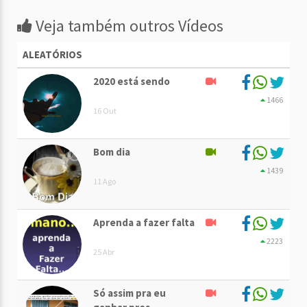
Veja também outros Vídeos
ALEATÓRIOS
2020 está sendo
1466
16 Out
Bom dia
1439
11 Ago
Aprenda a fazer falta
2223
25 Abr
Só assim pra eu