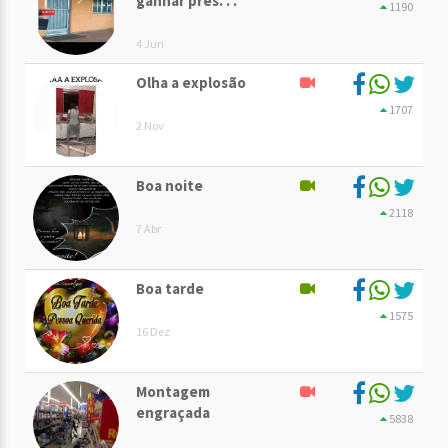
ganhar pres. . .
1190
4 Jun
Olha a explosão
1707
2 Nov
Boa noite
2118
7 Abr
Boa tarde
1575
16 Dez
Montagem
engraçada
5838