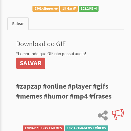
2301 cliques
18 Mar
102.2 KB
Salvar
Download do GIF
*Lembrando que GIF não possui áudio!
SALVAR
#zapzap #online #player #gifs
#memes #humor #mp4 #frases
ENVIAR ZUERAS E MEMES
ENVIAR IMAGENS E VÍDEOS