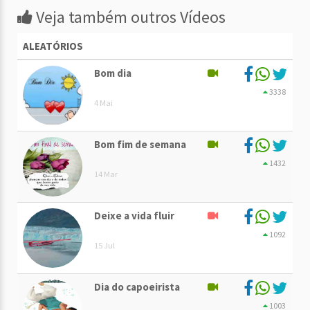
Veja também outros Vídeos
ALEATÓRIOS
Bom dia
3338
4 Mai
Bom fim de semana
1432
14 Mar
Deixe a vida fluir
1092
15 Jul
Dia do capoeirista
1003