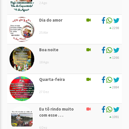
2 Ago
Dia do amor
2298
25 Abr
Boa noite
1266
18 Ago
Quarta-feira
2884
27 Dez
Eu tô rindo muito
com esse . . .
1091
6 Dez