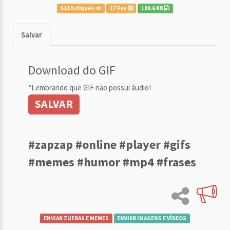
5114 cliques
17 Fev
100.6 KB
Salvar
Download do GIF
*Lembrando que GIF não possui áudio!
SALVAR
#zapzap #online #player #gifs
#memes #humor #mp4 #frases
ENVIAR ZUERAS E MEMES
ENVIAR IMAGENS E VÍDEOS